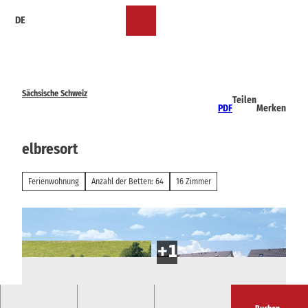
Z
DE
u
Merkzettel
Suche
Menü
m
I
n
h
a
Sächsische Schweiz
Teilen
l
PDF
Merken
t
elbresort
Ferienwohnung
Anzahl der Betten: 64
16 Zimmer