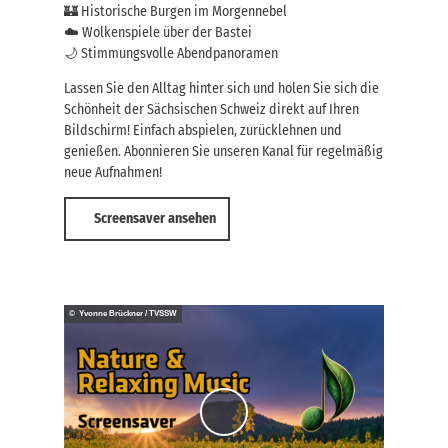
🏰 Historische Burgen im Morgennebel
☁️ Wolkenspiele über der Bastei
🌙 Stimmungsvolle Abendpanoramen
Lassen Sie den Alltag hinter sich und holen Sie sich die
Schönheit der Sächsischen Schweiz direkt auf Ihren
Bildschirm! Einfach abspielen, zurücklehnen und
genießen. Abonnieren Sie unseren Kanal für regelmäßig
neue Aufnahmen!
Screensaver ansehen
© Yvonne Brückner / TVSSW
V
i