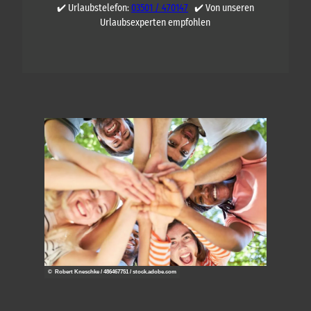
✔️ Urlaubstelefon:
03501 / 470147
✔️ Von unseren
Urlaubsexperten empfohlen
© Robert Kneschke / 486467751 / stock.adobe.com