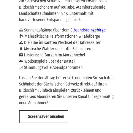
zur Sächsischen Schweiz – mit unseren kostenlosen
Bildschirmschonern auf YouTube. Atemberaubende
Landschaftsaufnahmen in 4K, untermalt mit
handverlesener Entspannungsmusik.
🌅 Sonnenaufgänge über dem
Elbsandsteingebirge
🏞️ Majestätische Felsformationen & Tafelberge
🌊 Die Elbe im sanften Wechsel der Jahreszeiten
🌲 Mystische Wälder und stille Schluchten
🏰 Historische Burgen im Morgennebel
☁️ Wolkenspiele über der Bastei
🌙 Stimmungsvolle Abendpanoramen
Lassen Sie den Alltag hinter sich und holen Sie sich die
Schönheit der Sächsischen Schweiz direkt auf Ihren
Bildschirm! Einfach abspielen, zurücklehnen und
genießen. Abonnieren Sie unseren Kanal für regelmäßig
neue Aufnahmen!
Screensaver ansehen