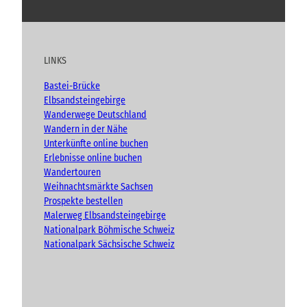
o
a
n
l
u
c
s
o
t
e
t
g
u
b
a
LINKS
b
o
g
e
o
r
Bastei-Brücke
k
a
Elbsandsteingebirge
m
Wanderwege Deutschland
Wandern in der Nähe
Unterkünfte online buchen
Erlebnisse online buchen
Wandertouren
Weihnachtsmärkte Sachsen
Prospekte bestellen
Malerweg Elbsandsteingebirge
Nationalpark Böhmische Schweiz
Nationalpark Sächsische Schweiz