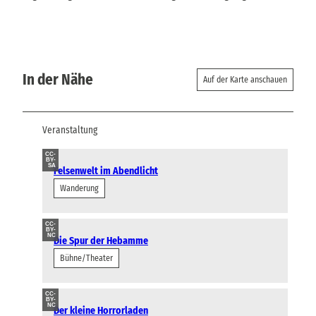
In der Nähe
Auf der Karte anschauen
Veranstaltung
CC-
BY-
SA
Felsenwelt im Abendlicht
Wanderung
CC-
BY-
NC
Die Spur der Hebamme
Bühne/Theater
CC-
BY-
NC
Der kleine Horrorladen