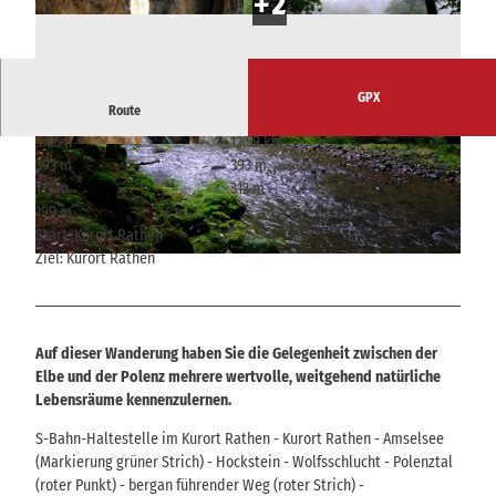
GPX
Route
4:05 h
12,59 km
© T. Mix
© T. Mix
393 m
393 m
113 m
312 m
199 m
Start: Kurort Rathen
Ziel: Kurort Rathen
© T. Mix
Auf dieser Wanderung haben Sie die Gelegenheit zwischen der
Elbe und der Polenz mehrere wertvolle, weitgehend natürliche
Lebensräume kennenzulernen.
S-Bahn-Haltestelle im Kurort Rathen - Kurort Rathen - Amselsee
(Markierung grüner Strich) - Hockstein - Wolfsschlucht - Polenztal
(roter Punkt) - bergan führender Weg (roter Strich) -