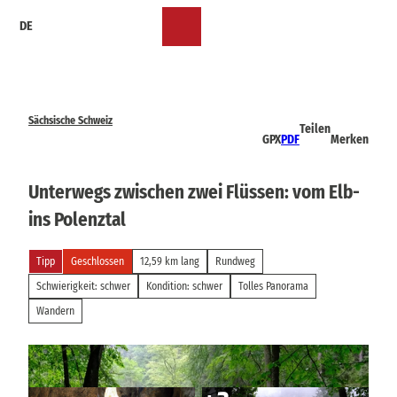
Z
DE
u
Merkzettel
Suche
Menü
m
I
n
h
a
Sächsische Schweiz
Teilen
l
GPX
PDF
Merken
t
Unterwegs zwischen zwei Flüssen: vom Elb-
ins Polenztal
Tipp
Geschlossen
12,59 km lang
Rundweg
Schwierigkeit: schwer
Kondition: schwer
Tolles Panorama
Wandern