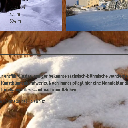
15,32 km
471 m
594 m
© Wachbergbaude, Tourismusverband Sächsische Schwe
our entführt in das weniger bekannte sächsisch-böhmische Wanderge
s Kunstblumenhandwerks. Noch immer pflegt hier eine Manufaktur d
adtrundgang interessant nachzuvollziehen.
an (Tanečnice) - Sebnitz