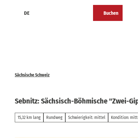
Z
u
DE
Buchen
Kalender
Merkzettel
Suche
Menü
m
I
n
h
a
l
t
Sächsische Schweiz
Sebnitz: Sächsisch-Böhmische "Zwei-Gi
15,32 km lang
Rundweg
Schwierigkeit: mittel
Kondition: mitt