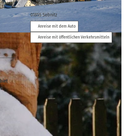
Kontaktdaten
01855
Sebnitz
Anreise mit dem Auto
iz
Anreise mit öffentlichen Verkehrsmitteln
biet
ie