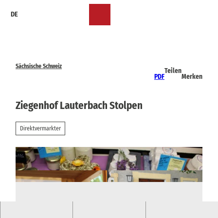
Z
DE
u
Merkzettel
Suche
Menü
m
I
n
h
a
Sächsische Schweiz
Teilen
l
PDF
Merken
t
Ziegenhof Lauterbach Stolpen
Direktvermarkter