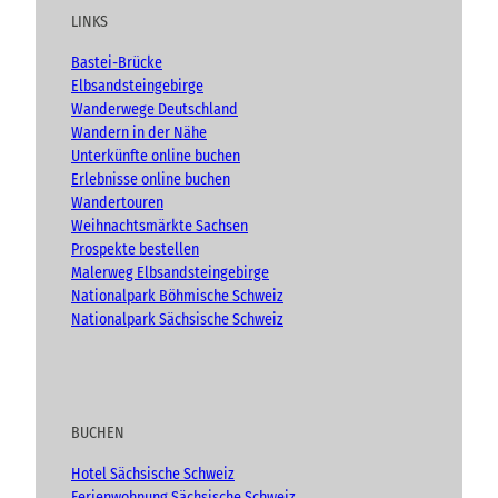
u
b
a
t
LINKS
b
o
g
e
e
o
r
n
Bastei-Brücke
(
k
a
Elbsandsteingebirge
A
m
Wanderwege Deutschland
d
Wandern in der Nähe
v
Unterkünfte online buchen
e
n
Erlebnisse online buchen
t
Wandertouren
)
Weihnachtsmärkte Sachsen
Prospekte bestellen
Malerweg Elbsandsteingebirge
Nationalpark Böhmische Schweiz
Nationalpark Sächsische Schweiz
BUCHEN
Hotel Sächsische Schweiz
Ferienwohnung Sächsische Schweiz