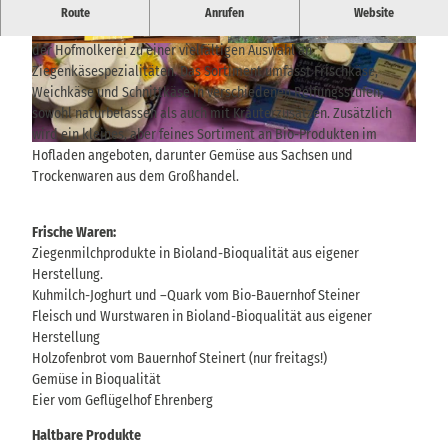
Eine große Vielfalt an Ziegenkäsespezialitäten
Route
Anrufen
Website
Der Ziegenhof Lauterbach verarbeitet die gesamte Milch Ziegen in
der Hofmolkerei zu einer vielfältigen Auswahl an
© via
www.saechsische-schweiz.de
, Kathleen Kr
© via
www.saechsische-schweiz.de
, Kathleen Kr
enz
enz
Ziegenkäsespezialitäten. Das Sortiment umfasst Frischkäse,
Weichkäse und Schnittkäse in verschiedenen Reifungsstufen,
sowohl naturbelassen als auch mit Kräuterzusätzen. Zusätzlich
wird ein kleines, aber feines Sortiment an Bio-Produkten im
© via
www.saechsische-schweiz.de
, Kathleen Krenz
Hofladen angeboten, darunter Gemüse aus Sachsen und
Trockenwaren aus dem Großhandel.
Frische Waren:
Ziegenmilchprodukte in Bioland-Bioqualität aus eigener
Herstellung.
Kuhmilch-Joghurt und –Quark vom Bio-Bauernhof Steiner
Fleisch und Wurstwaren in Bioland-Bioqualität aus eigener
Herstellung
Holzofenbrot vom Bauernhof Steinert (nur freitags!)
Gemüse in Bioqualität
Eier vom Geflügelhof Ehrenberg
Haltbare Produkte