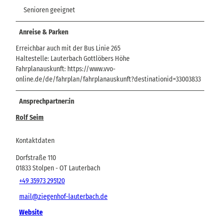
Senioren geeignet
Anreise & Parken
Erreichbar auch mit der Bus Linie 265
Haltestelle: Lauterbach Gottlöbers Höhe
Fahrplanauskunft: https://www.vvo-
online.de/de/fahrplan/fahrplanauskunft?destinationid=33003833
Ansprechpartner:in
Rolf Seim
Kontaktdaten
Dorfstraße 110
01833
Stolpen
- OT Lauterbach
+49 35973 295120
mail@ziegenhof-lauterbach.de
Website