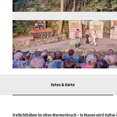
© via
www.saechsische-schweiz.de
, Yvonne Brückner |
CC-BY-SA
Fotos & Karte
Freilichtbühne im alten Marmorbruch – in Maxen wird Kultur 