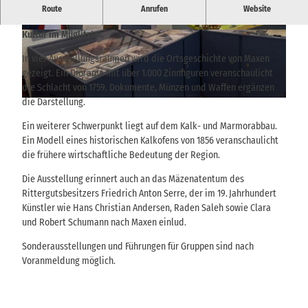
Kleines Heimatmuseum mit lokaler Zeitgeschichte, Diorama der
Route
Anrufen
Website
Schlacht von Maxen, geologischen Besonderheiten und regionaler
Kultur im Müglitztal.
© Heimatverein Maxen e.V., Jutta Tronicke |
© Heimatverein Maxen e.V., Jutta Tronicke |
CC-BY-SA
CC-BY-SA
In vier Ausstellungsräumen wird die Ortsgeschichte von Maxen
gezeigt. Ein Diorama mit über 1.000 Zinnfiguren veranschaulicht
die Schlacht von 1759. Dokumente, Münzen und Waffen ergänzen
die Darstellung.
© Heimatmuseum Maxen e.V., Elke Bunk |
CC-BY-SA
Ein weiterer Schwerpunkt liegt auf dem Kalk- und Marmorabbau.
Ein Modell eines historischen Kalkofens von 1856 veranschaulicht
die frühere wirtschaftliche Bedeutung der Region.
Die Ausstellung erinnert auch an das Mäzenatentum des
Rittergutsbesitzers Friedrich Anton Serre, der im 19. Jahrhundert
Künstler wie Hans Christian Andersen, Raden Saleh sowie Clara
und Robert Schumann nach Maxen einlud.
Sonderausstellungen und Führungen für Gruppen sind nach
Voranmeldung möglich.