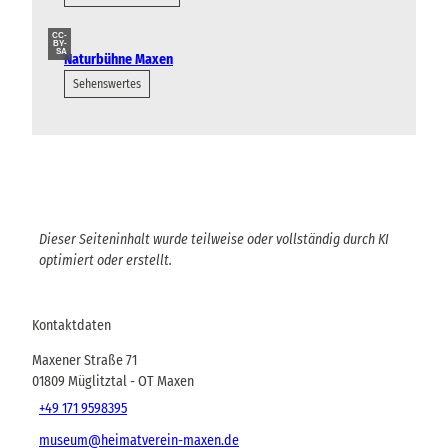
CC-
BY-
SA
Naturbühne Maxen
Sehenswertes
Dieser Seiteninhalt wurde teilweise oder vollständig durch KI
optimiert oder erstellt.
Kontaktdaten
Maxener Straße 71
01809
Müglitztal
- OT Maxen
+49 171 9598395
museum@heimatverein-maxen.de