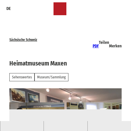
Z
DE
u
Merkzettel
Suche
Menü
m
I
n
h
a
Sächsische Schweiz
Teilen
l
PDF
Merken
t
Heimatmuseum Maxen
Sehenswertes
Museum/Sammlung