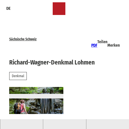
Z
DE
u
Merkzettel
Suche
Menü
m
I
n
h
a
Sächsische Schweiz
Teilen
l
PDF
Merken
t
Richard-Wagner-Denkmal Lohmen
Denkmal
© THIEL Public Relations, Sebastian Thiel |
CC-BY-SA