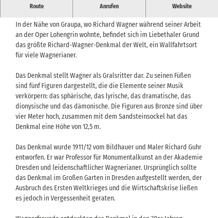
Das größte Wagner.-Denkmal der Welt steht in einem
Route
Anrufen
Website
wunderschönen Tal und ist nur zu Fuß erreichbar.
In der Nähe von Graupa, wo Richard Wagner während seiner Arbeit
an der Oper Lohengrin wohnte, befindet sich im Liebethaler Grund
das größte Richard-Wagner-Denkmal der Welt, ein Wallfahrtsort
für viele Wagnerianer.
Das Denkmal stellt Wagner als Gralsritter dar. Zu seinen Füßen
sind fünf Figuren dargestellt, die die Elemente seiner Musik
verkörpern: das sphärische, das lyrische, das dramatische, das
dionysische und das dämonische. Die Figuren aus Bronze sind über
vier Meter hoch, zusammen mit dem Sandsteinsockel hat das
Denkmal eine Höhe von 12,5 m.
Das Denkmal wurde 1911/12 vom Bildhauer und Maler Richard Guhr
entworfen. Er war Professor für Monumentalkunst an der Akademie
Dresden und leidenschaftlicher Wagnerianer. Ursprünglich sollte
das Denkmal im Großen Garten in Dresden aufgestellt werden, der
Ausbruch des Ersten Weltkrieges und die Wirtschaftskrise ließen
es jedoch in Vergessenheit geraten.