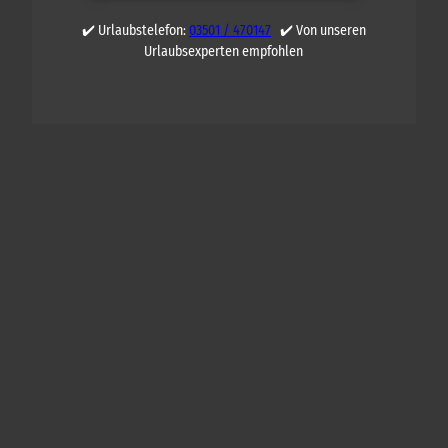
✔️ Urlaubstelefon:
03501 / 470147
✔️ Von unseren
Urlaubsexperten empfohlen
Q
U