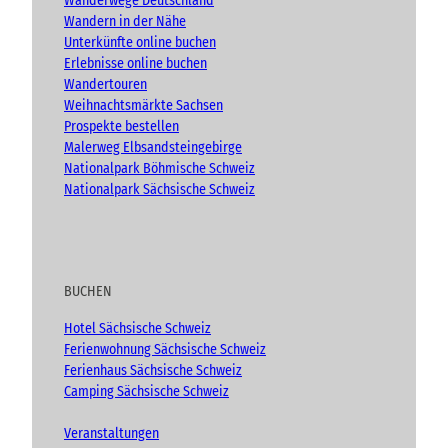
Wanderwege Deutschland
d
Wandern in der Nähe
v
Unterkünfte online buchen
e
n
Erlebnisse online buchen
t
Wandertouren
)
Weihnachtsmärkte Sachsen
Prospekte bestellen
Malerweg Elbsandsteingebirge
Nationalpark Böhmische Schweiz
Nationalpark Sächsische Schweiz
BUCHEN
Hotel Sächsische Schweiz
Ferienwohnung Sächsische Schweiz
Ferienhaus Sächsische Schweiz
Camping Sächsische Schweiz
Veranstaltungen