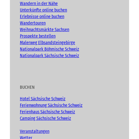
Wandern in der Nähe
v
Unterkünfte online buchen
e
n
Erlebnisse online buchen
t
Wandertouren
)
Weihnachtsmärkte Sachsen
Prospekte bestellen
Malerweg Elbsandsteingebirge
Nationalpark Böhmische Schweiz
Nationalpark Sächsische Schweiz
BUCHEN
Hotel Sächsische Schweiz
Ferienwohnung Sächsische Schweiz
Ferienhaus Sächsische Schweiz
Camping Sächsische Schweiz
Veranstaltungen
Wetter