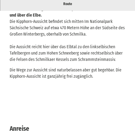
Die Kipphorn-Aussicht liegt hoch über dem Elbtal nahe dem
Route
Großen Winterberg und bietet ein spektakuläres Panorama auf
und über die Elbe.
Die Kipphorn-Aussicht befindet sich mitten Im Nationalpark
Sächsische Schweiz auf etwa 470 Metern Höhe an der Südseite des
Großen Winterbergs, oberhalb von Schmilka.
Die Aussicht reicht hier über das Elbtal zu den linkselbischen
Tafelbergen und zum Hohen Schneeberg sowie rechtselbisch über
die Felsen des Schmilkaer Kessels zum Schrammsteinmassiv.
Die Wege zur Aussicht sind naturbelassen aber gut begehbar. Die
Kipphorn-Aussicht ist ganzjährig frei zugänglich.
Anreise