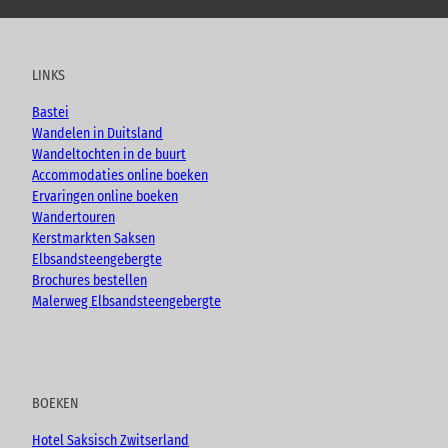
o
a
n
l
u
c
s
o
t
e
t
g
u
b
a
LINKS
b
o
g
e
o
r
Bastei
k
a
Wandelen in Duitsland
m
Wandeltochten in de buurt
Accommodaties online boeken
Ervaringen online boeken
Wandertouren
Kerstmarkten Saksen
Elbsandsteengebergte
Brochures bestellen
Malerweg Elbsandsteengebergte
BOEKEN
Hotel Saksisch Zwitserland