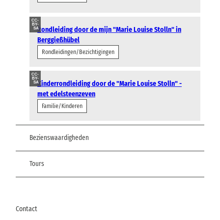
CC-
BY-
Rondleiding door de mijn "Marie Louise Stolln" in
SA
Berggießhübel
Rondleidingen/Bezichtigingen
CC-
BY-
Kinderrondleiding door de "Marie Louise Stolln" -
SA
met edelsteenzeven
Familie/Kinderen
Bezienswaardigheden
Tours
Contact