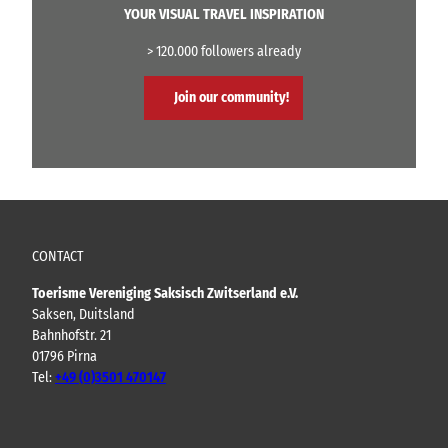
YOUR VISUAL TRAVEL INSPIRATION
> 120.000 followers already
Join our community!
CONTACT
Toerisme Vereniging Saksisch Zwitserland e.V.
Saksen, Duitsland
Bahnhofstr. 21
01796 Pirna
Tel:
+49 (0)3501 470147
Y
F
I
B