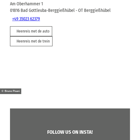
Am Oberhammer 1
01816
Bad Gottleuba-Berggießhübel
- OT Berggießhübel
+49 35023 62379
Heenreis met de auto
Heenreis met de trein
© Bruno Pisani
FOLLOW US ON INSTA!