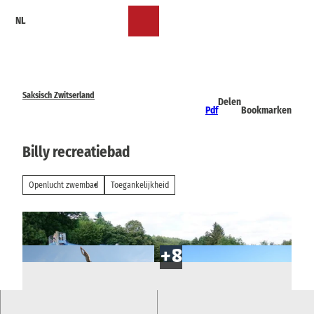
T
NL
o
Bookmark
Zoeken
Menu
c
lijst
o
n
t
e
Saksisch Zwitserland
Delen
n
Pdf
Bookmarken
t
Billy recreatiebad
Openlucht zwembad
Toegankelijkheid