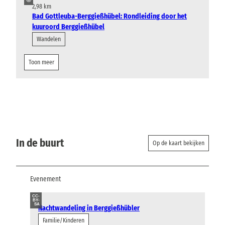
2,98 km
Bad Gottleuba-Berggießhübel: Rondleiding door het
kuuroord Berggießhübel
Wandelen
Toon meer
In de buurt
Op de kaart bekijken
Evenement
CC-
BY-
SA
Nachtwandeling in Berggießhübler
Familie/Kinderen