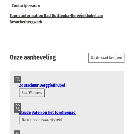
Contactpersoon
Touristinformation Bad Gottleuba-Berggießhübel am
Besucherbergwerk
Onze aanbeveling
Op de kaart bekijken
CC-
BY
Zoutschuur Berggießhübel
Spa/Wellness
CC-
BY-
SA
Strude gaten op het forellenpad
Natuur bezienswaardigheid
©