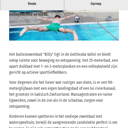
Openluchtzwembad met 25-meterbad, duiktoren, 90-meter
Route
Oproep
glijbaan, stromingskanaal, kindergedeelte, ligweiden,
volleybalveld en kiosk.
© via
www.saechsische-schweiz.de
, PTV |
© Stadt Bad Gottleuba-Berggießhübel | AI-ge
CC-BY-SA
optimaliseerd |
CC-BY-SA
© Marko Förster | AI-geoptimaliseerd |
CC-BY-SA
Het buitenzwembad "Billy" ligt in de Gottleuba Vallei en biedt
volop ruimte voor beweging en ontspanning. Het 25-meterbad, een
apart duikbad met 1- en 3-meterplanken en een volleybalveld zijn
gericht op actieve sportliefhebbers.
Voor degenen die het liever wat rustiger aan doen, is er een 90-
meterglijbaan met een eigen landingsbad of een lui rivierkanaal,
het grootste in Saksisch Zwitserland. Massagestralen en ruime
ligweiden, zowel in de zon als in de schaduw, zorgen voor
ontspanning.
Kinderen kunnen spetteren in het ondiepe zwembad met
waterspeeltuin, terwijl de aangrenzende zandvlakte perfect is om