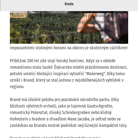
Panoramatický výhled ze skalnaté plošiny zvané Brand u
Route
Hohnsteinu - jasný výhled na stolové hory a širokou krajinu.
"Balkón Saského Švýcarska" je lidový název pro Brandaussicht.
© via
www.saechsische-schweiz.de
, Florian Tryk
© TVSSW, Sebastian Thiel |
CC-BY-SA
owski |
CC-BY-SA
Skalní masiv, který pravděpodobně dostal své jméno po lesním
požáru, zde spadá téměř kolmo a vytváří přírodní vyhlídkovou
plošinu vysoko nad údolím Polenztal. Úchvatný 180stupňový
panoramatický výhled na přední i zadní část Saského Švýcarska s
© THIEL Public Relations, Sebastian Thiel |
CC-BY-SA
impozantními stolovými horami na obzoru je skutečným zážitkem!
Přibližně 200 let zde stojí horský hostinec. Když se v období
romantismu stalo Saské Švýcarsko módní prázdninovou destinací,
potulní umělci hledající inspiraci vytvořili "Malerweg". Díky tomu
vznikl i Brand, který se stal jednou z nejoblíbenějších vyhlídek v
regionu.
Brand má ideální polohu pro poznávání národního parku. Díky
blízkosti výletních vrcholů, jako je tajemná Gautschgrotte,
romantický Polenztal, divoký Schindergraben nebo klidný
Hohnstein s hradem a divadlem Maxe Jacoba, je odtud nebo se
zastávkou na Brandu možné podnikat nejrůznější kompaktní túry.