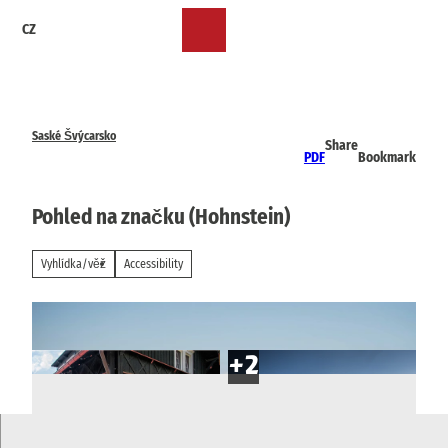
T
CZ
o
Bookmark
Search
Menu
c
list
o
n
t
e
Saské Švýcarsko
Share
n
PDF
Bookmark
t
Pohled na značku (Hohnstein)
Vyhlídka/věž
Accessibility