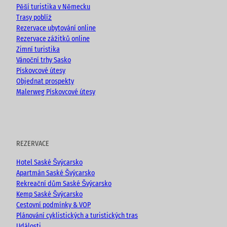
k
a
Pěší turistika v Německu
m
Trasy poblíž
Rezervace ubytování online
Rezervace zážitků online
Zimní turistika
Vánoční trhy Sasko
Pískovcové útesy
Objednat prospekty
Malerweg Pískovcové útesy
REZERVACE
Hotel Saské Švýcarsko
Apartmán Saské Švýcarsko
Rekreační dům Saské Švýcarsko
Kemp Saské Švýcarsko
Cestovní podmínky & VOP
Plánování cyklistických a turistických tras
Události