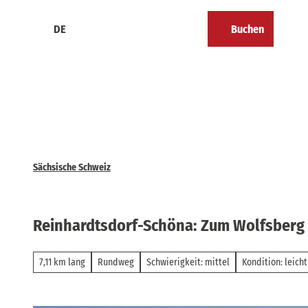
Z
u
DE
Buchen
Kalender
Merkzettel
Suche
Menü
m
I
n
h
a
l
t
Sächsische Schweiz
Reinhardtsdorf-Schöna: Zum Wolfsberg
7,11 km lang
Rundweg
Schwierigkeit: mittel
Kondition: leicht