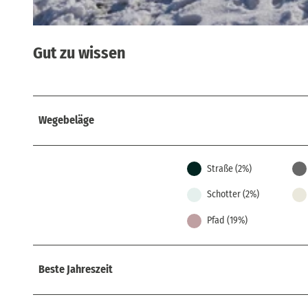
© Yvonne Brückner, Tourismusverband Sächsische Schweiz
Gut zu wissen
Wegebeläge
Straße (2%)
Schotter (2%)
Pfad (19%)
Beste Jahreszeit