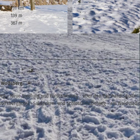
7,11 km
139 m
367 m
© Yvonne Brückner, Tourismusverband Sächsische Schw
 Wolfsberg.
weg - Neue Siedlung und Forstamtsweg - über den Reinhardtsdorfer 
olfsberghotel - Salzlecken- und Schlosserhübelweg - am Waldstadi