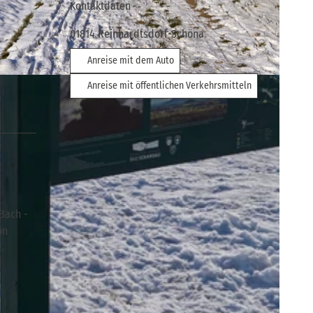
Kontaktdaten
01814
Reinhardtsdorf-Schöna
Anreise mit dem Auto
eiz
Anreise mit öffentlichen Verkehrsmitteln
Bach -
on