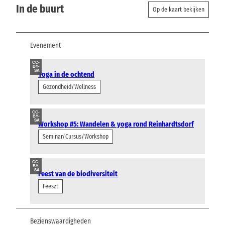
In de buurt
Op de kaart bekijken
Evenement
CC-
BY-
SA
Yoga in de ochtend
Gezondheid/Wellness
CC-
BY-
SA
Workshop #5: Wandelen & yoga rond Reinhardtsdorf
Seminar/Cursus/Workshop
CC-
BY-
SA
Feest van de biodiversiteit
Feeszt
Bezienswaardigheden