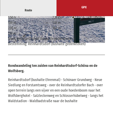
GPX
Route
1:50 h
7,11 km
© Yvonne Brückner, Tourismusverband Sächsis
© Yvonne Brückner, Tourismusverband Sächsis
139 m
139 m
che Schweiz
che Schweiz
228 m
367 m
139 m
Start: Reinhardtsdorf (bushalte gedenkteken)
Bestemming: Reinhardtsdorf (bushalte gedenkteken)
© Yvonne Brückner, Tourismusverband Sächsische Schweiz
Rondwandeling ten zuiden van Reinhardtsdorf-Schöna en de
Wolfsberg.
Reinhardtsdorf (bushalte Ehrenmal) - Schönaer Grundweg - Neue
Siedlung en Forstamtsweg - over de Reinhardtsdorfer Bach - over
open terrein langs een vijver en een oude hoedenboom naar het
Wolfsberghotel - Salzleckenweg en Schlosserhübelweg - langs het
Waldstadion - Waldbadstraße naar de bushalte