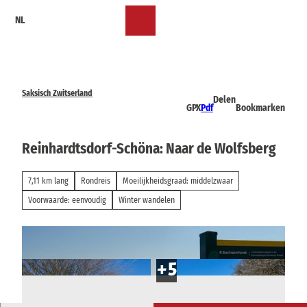
T
NL
o
Bookmark
Zoeken
Menu
c
lijst
o
n
t
e
Saksisch Zwitserland
Delen
n
GPX
Pdf
Bookmarken
t
Reinhardtsdorf-Schöna: Naar de Wolfsberg
7,11 km lang
Rondreis
Moeilijkheidsgraad: middelzwaar
Voorwaarde: eenvoudig
Winter wandelen