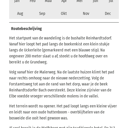
Jan
Feb
Maa
Apr
Mei
Jun
Jul
Aug
Sep
Okt
Nov
Dec
Routebeschrijving
Het startpunt van de wandeling is de bushalte Reinhardtsdorf.
Vanaf hier loopt het pad langs de boekenkist een klein stukje
langs de Uckerleite (gemarkeerd met een blauwe stip). Na
ongeveer 200 meter slaat u af, steekt u de hoofdweg over en
bereikt u de Grundweg.
Volg vanaf hier de Malerweg. Na de laatste huizen klimt het pad
naar rechts omhoog naar de nieuwe nederzetting. Volg de
Forstamtsweg tot aan de rand van het dorp, waar je de beek
Reinhardtsdorfer Bach oversteekt. Deze kleine zijrivier van de
Elbe voedde vroeger verschillende molens in de vallei.
Het terrein wordt nu opener. Het pad loopt langs een kleine vijver
en leidt naar een oude huttenboom - overblijfselen van de
bosweide die ooit heel gewoon was.