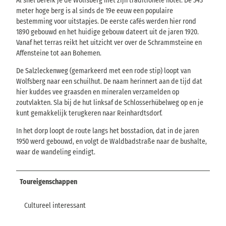
Al snel bereik je de Wolfsberg met zijn traditionele hotel. De 343
meter hoge berg is al sinds de 19e eeuw een populaire
bestemming voor uitstapjes. De eerste cafés werden hier rond
1890 gebouwd en het huidige gebouw dateert uit de jaren 1920.
Vanaf het terras reikt het uitzicht ver over de Schrammsteine en
Affensteine tot aan Bohemen.
De Salzleckenweg (gemarkeerd met een rode stip) loopt van
Wolfsberg naar een schuilhut. De naam herinnert aan de tijd dat
hier kuddes vee graasden en mineralen verzamelden op
zoutvlakten. Sla bij de hut linksaf de Schlosserhübelweg op en je
kunt gemakkelijk terugkeren naar Reinhardtsdorf.
In het dorp loopt de route langs het bosstadion, dat in de jaren
1950 werd gebouwd, en volgt de Waldbadstraße naar de bushalte,
waar de wandeling eindigt.
Toureigenschappen
Cultureel interessant