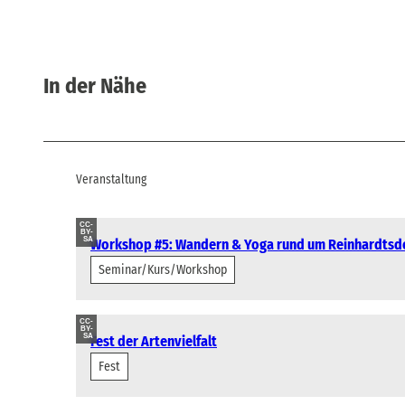
In der Nähe
Veranstaltung
CC-
BY-
SA
Workshop #5: Wandern & Yoga rund um Reinhardtsd
Seminar/Kurs/Workshop
CC-
BY-
SA
Fest der Artenvielfalt
Fest