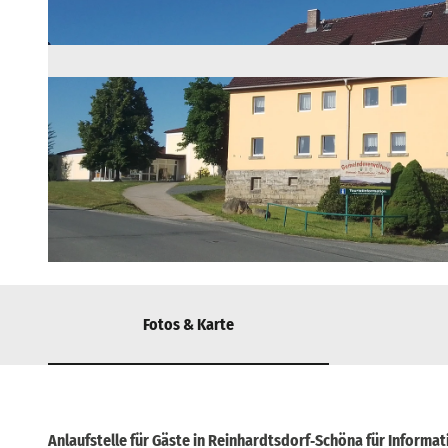
© via
www.saechsische-schweiz.de
, Janett Lumpe |
CC-BY-SA
Fotos & Karte
Anlaufstelle für Gäste in Reinhardtsdorf‑Schöna für Informa