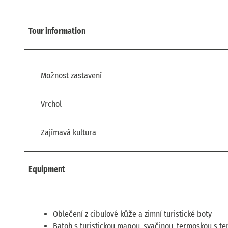
Tour information
Možnost zastavení
Vrchol
Zajímavá kultura
Equipment
Oblečení z cibulové kůže a zimní turistické boty
Batoh s turistickou mapou, svačinou, termoskou s te