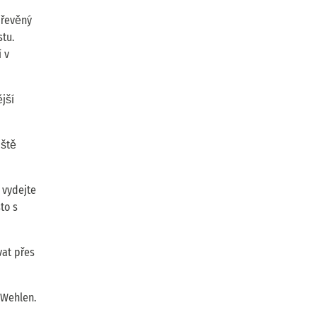
dřevěný
stu.
 v
jší
iště
 vydejte
to s
vat přes
 Wehlen.