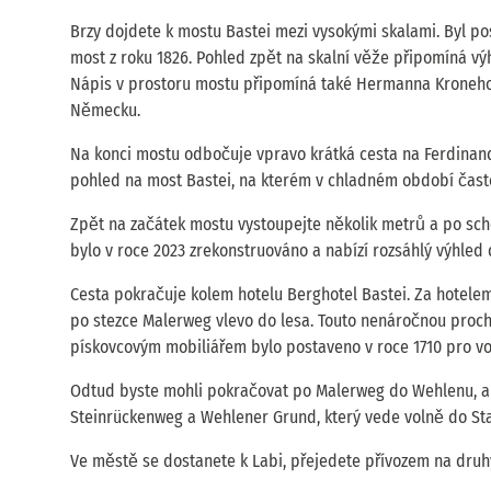
Brzy dojdete k mostu Bastei mezi vysokými skalami. Byl pos
most z roku 1826. Pohled zpět na skalní věže připomíná výh
Nápis v prostoru mostu připomíná také Hermanna Kroneho, kt
Německu.
Na konci mostu odbočuje vpravo krátká cesta na Ferdinan
pohled na most Bastei, na kterém v chladném období často
Zpět na začátek mostu vystoupejte několik metrů a po scho
bylo v roce 2023 zrekonstruováno a nabízí rozsáhlý výhled 
Cesta pokračuje kolem hotelu Berghotel Bastei. Za hotelem
po stezce Malerweg vlevo do lesa. Touto nenáročnou proch
pískovcovým mobiliářem bylo postaveno v roce 1710 pro vo
Odtud byste mohli pokračovat po Malerweg do Wehlenu, ale
Steinrückenweg a Wehlener Grund, který vede volně do St
Ve městě se dostanete k Labi, přejedete přívozem na druhý