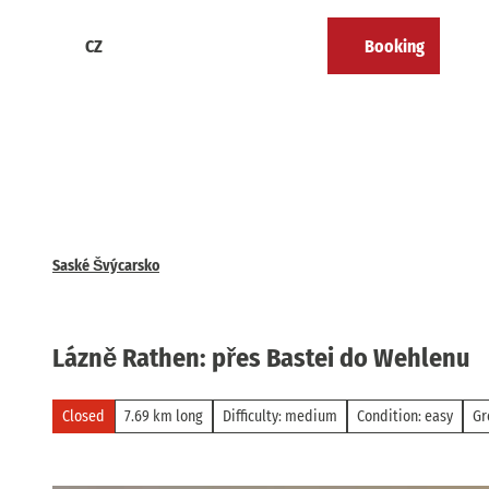
T
o
CZ
Booking
Calendar
Bookmark
Search
Menu
c
list
o
n
t
e
n
t
Saské Švýcarsko
Lázně Rathen: přes Bastei do Wehlenu
Closed
7.69 km long
Difficulty: medium
Condition: easy
Gr