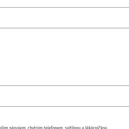
plým nápojem, chytrým telefonem, svítilnou a lékárničkou.