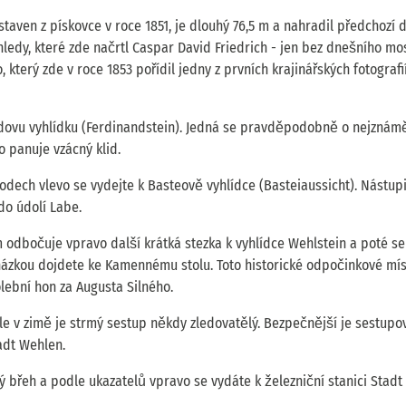
taven z pískovce v roce 1851, je dlouhý 76,5 m a nahradil předchozí 
ledy, které zde načrtl Caspar David Friedrich - jen bez dnešního mo
erý zde v roce 1853 pořídil jedny z prvních krajinářských fotografií
dovu vyhlídku (Ferdinandstein). Jedná se pravděpodobně o nejznámě
 panuje vzácný klid.
dech vlevo se vydejte k Basteově vyhlídce (Basteiaussicht). Nástup
do údolí Labe.
 odbočuje vpravo další krátká stezka k vyhlídce Wehlstein a poté se
ázkou dojdete ke Kamennému stolu. Toto historické odpočinkové mís
lební hon za Augusta Silného.
 v zimě je strmý sestup někdy zledovatělý. Bezpečnější je sestupo
adt Wehlen.
 břeh a podle ukazatelů vpravo se vydáte k železniční stanici Stadt