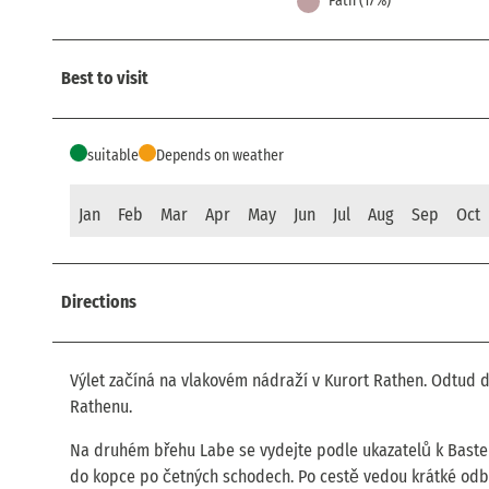
Path (17%)
Best to visit
suitable
Depends on weather
Jan
Feb
Mar
Apr
May
Jun
Jul
Aug
Sep
Oct
Directions
Výlet začíná na vlakovém nádraží v Kurort Rathen. Odtud d
Rathenu.
Na druhém břehu Labe se vydejte podle ukazatelů k Bastei
do kopce po četných schodech. Po cestě vedou krátké odb