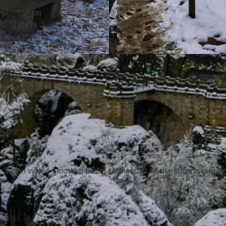
7.69 km
326 m
317 m
© Yvonne Brückner, Tourismusverband Sächsische Schw
- Bastei výhled s mostem Bastei - Steinerner Tisch - Steinrückenweg