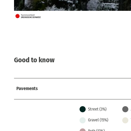
© Yvonne Brückner, Tourismusverband Sächsische Schweiz
Good to know
Pavements
Street (3%)
Gravel (15%)