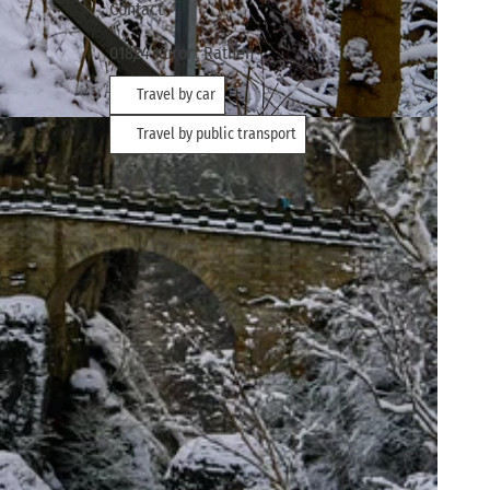
Contact
01824
Kurort Rathen
Travel by car
eiz
Travel by public transport
 -