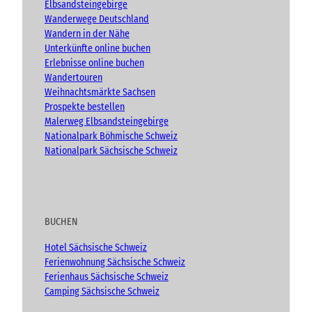
k
a
Elbsandsteingebirge
m
Wanderwege Deutschland
Wandern in der Nähe
Unterkünfte online buchen
Erlebnisse online buchen
Wandertouren
Weihnachtsmärkte Sachsen
Prospekte bestellen
Malerweg Elbsandsteingebirge
Nationalpark Böhmische Schweiz
Nationalpark Sächsische Schweiz
BUCHEN
Hotel Sächsische Schweiz
Ferienwohnung Sächsische Schweiz
Ferienhaus Sächsische Schweiz
Camping Sächsische Schweiz