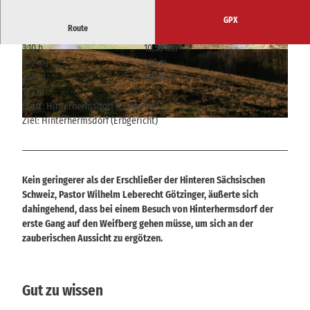
GPX
Route
3:10 h
10,58 km
© D. Zieschang
© D. Zieschang
342 m
338 m
289 m
481 m
192 m
Start: Hinterhermsdorf (Erbgericht)
Ziel: Hinterhermsdorf (Erbgericht)
© D. Zieschang
Kein geringerer als der Erschließer der Hinteren Sächsischen
Schweiz, Pastor Wilhelm Leberecht Götzinger, äußerte sich
dahingehend, dass bei einem Besuch von Hinterhermsdorf der
erste Gang auf den Weifberg gehen müsse, um sich an der
zauberischen Aussicht zu ergötzen.
Gut zu wissen