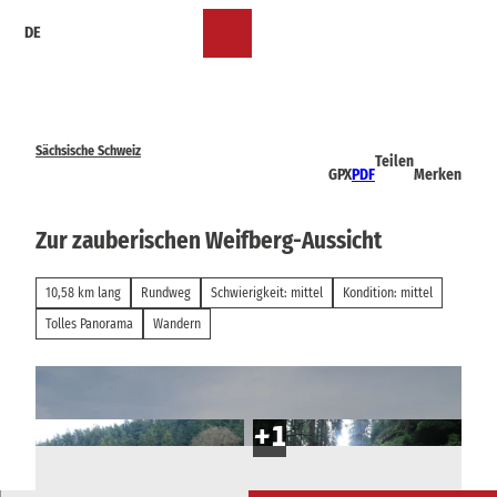
Z
DE
u
Merkzettel
Suche
Menü
m
I
n
h
a
Sächsische Schweiz
Teilen
l
GPX
PDF
Merken
t
Zur zauberischen Weifberg-Aussicht
10,58 km lang
Rundweg
Schwierigkeit: mittel
Kondition: mittel
Tolles Panorama
Wandern