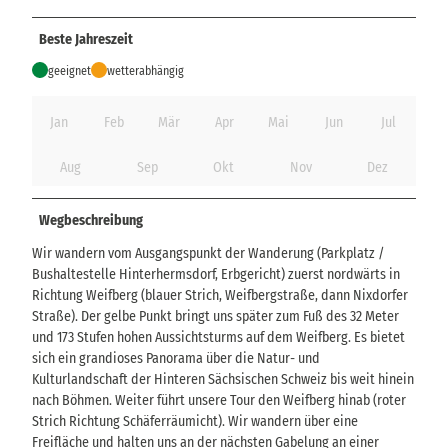
Beste Jahreszeit
geeignet
wetterabhängig
Jan
Feb
Mär
Apr
Mai
Jun
Jul
Aug
Sep
Okt
Nov
Dez
Wegbeschreibung
Wir wandern vom Ausgangspunkt der Wanderung (Parkplatz /
Bushaltestelle Hinterhermsdorf, Erbgericht) zuerst nordwärts in
Richtung Weifberg (blauer Strich, Weifbergstraße, dann Nixdorfer
Straße). Der gelbe Punkt bringt uns später zum Fuß des 32 Meter
und 173 Stufen hohen Aussichtsturms auf dem Weifberg. Es bietet
sich ein grandioses Panorama über die Natur- und
Kulturlandschaft der Hinteren Sächsischen Schweiz bis weit hinein
nach Böhmen. Weiter führt unsere Tour den Weifberg hinab (roter
Strich Richtung Schäferräumicht). Wir wandern über eine
Freifläche und halten uns an der nächsten Gabelung an einer