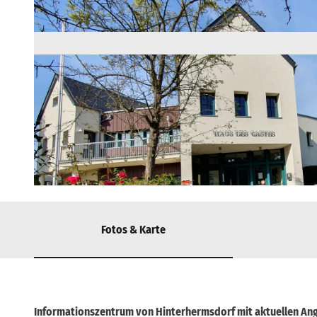
© via
www.saechsische-schweiz.de
, Nicole Kurtze |
CC-BY-SA
Fotos & Karte
Informationszentrum von Hinterhermsdorf mit aktuellen Ang