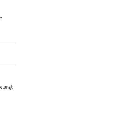
t
elangt