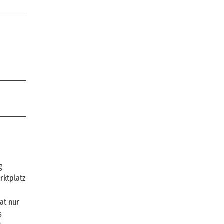
g
rktplatz
at nur
s