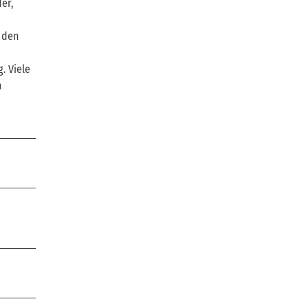
er,
d den
. Viele
n