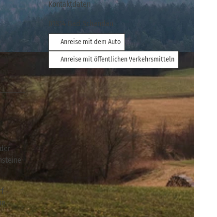
Kontaktdaten
01814
Bad Schandau
Anreise mit dem Auto
Anreise mit öffentlichen Verkehrsmitteln
lder
msteine
f -
he