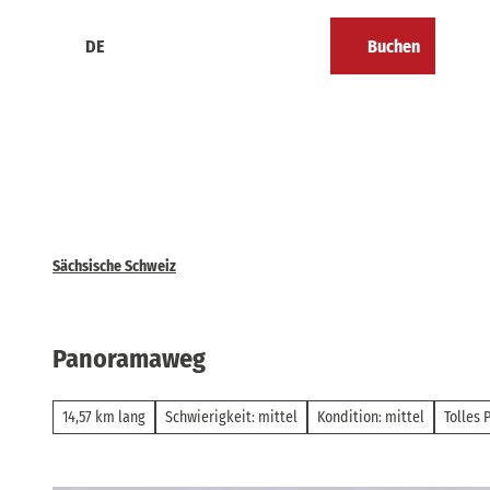
Z
u
DE
Buchen
Kalender
Merkzettel
Suche
Menü
m
I
n
h
a
l
t
Sächsische Schweiz
Panoramaweg
14,57 km lang
Schwierigkeit: mittel
Kondition: mittel
Tolles