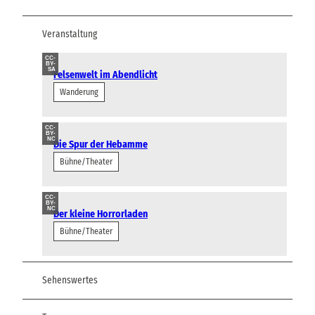
Veranstaltung
CC-
BY-
SA
Felsenwelt im Abendlicht
Wanderung
CC-
BY-
NC
Die Spur der Hebamme
Bühne/Theater
CC-
BY-
NC
Der kleine Horrorladen
Bühne/Theater
Sehenswertes