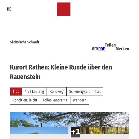
Z
DE
u
Merkzettel
Suche
Menü
m
I
n
h
a
Sächsische Schweiz
Teilen
l
GPX
PDF
Merken
t
Kurort Rathen: Kleine Runde über den
Rauenstein
Tipp
4,91 km lang
Rundweg
Schwierigkeit: mittel
Kondition: leicht
Tolles Panorama
Wandern