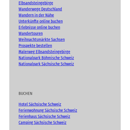
k
a
Elbsandsteingebirge
m
Wanderwege Deutschland
Wandern in der Nähe
Unterkünfte online buchen
Erlebnisse online buchen
Wandertouren
Weihnachtsmärkte Sachsen
Prospekte bestellen
Malerweg Elbsandsteingebirge
Nationalpark Böhmische Schweiz
Nationalpark Sächsische Schweiz
BUCHEN
Hotel Sächsische Schweiz
Ferienwohnung Sächsische Schweiz
Ferienhaus Sächsische Schweiz
Camping Sächsische Schweiz