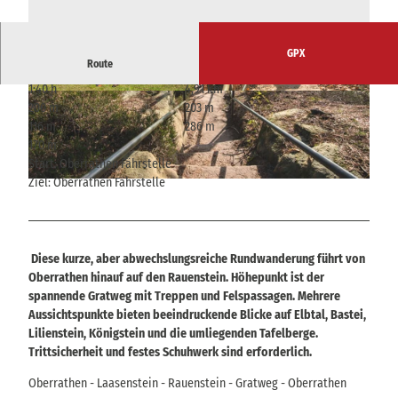
GPX
Route
1:40 h
4,91 km
© czech vibes, Tourismusverband Sächsische S
© czech vibes, Tourismusverband Sächsische S
200 m
203 m
chweiz
chweiz
116 m
286 m
170 m
Start: Oberrathen Fährstelle
Ziel: Oberrathen Fährstelle
© czech vibes, Tourismusverband Sächsische Schweiz
Diese kurze, aber abwechslungsreiche Rundwanderung führt von
Oberrathen hinauf auf den Rauenstein. Höhepunkt ist der
spannende Gratweg mit Treppen und Felspassagen. Mehrere
Aussichtspunkte bieten beeindruckende Blicke auf Elbtal, Bastei,
Lilienstein, Königstein und die umliegenden Tafelberge.
Trittsicherheit und festes Schuhwerk sind erforderlich.
Oberrathen - Laasenstein - Rauenstein - Gratweg - Oberrathen