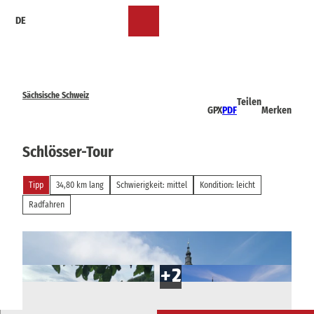
Z
DE
u
Merkzettel
Suche
Menü
m
I
n
h
a
Sächsische Schweiz
Teilen
l
GPX
PDF
Merken
t
Schlösser-Tour
Tipp
34,80 km lang
Schwierigkeit: mittel
Kondition: leicht
Radfahren