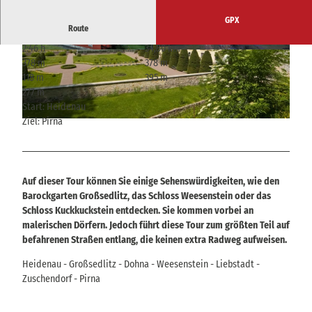
GPX
Route
2:46 h
34,80 km
© J. Höhnel, Tourismusverband Sächsische Sch
© Hans Fineart, Tourismusverband Sächsische
378 m
378 m
weiz
Schweiz
118 m
395 m
277 m
Start: Heidenau
Ziel: Pirna
© Ernst Wrba, Ernst Wrba
Auf dieser Tour können Sie einige Sehenswürdigkeiten, wie den
Barockgarten Großsedlitz, das Schloss Weesenstein oder das
Schloss Kuckkuckstein entdecken. Sie kommen vorbei an
malerischen Dörfern. Jedoch führt diese Tour zum größten Teil auf
befahrenen Straßen entlang, die keinen extra Radweg aufweisen.
Heidenau - Großsedlitz - Dohna - Weesenstein - Liebstadt -
Zuschendorf - Pirna