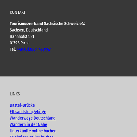
KONTAKT
Tourismusverband Sächsische Schweiz e.V.
Sachsen, Deutschland
Bahnhofstr. 21
01796 Pirna
Tel:
+49 (0)3501 470147
Y
F
I
B
o
a
n
l
u
c
s
o
t
e
t
g
u
b
a
LINKS
b
o
g
e
o
r
Bastei-Brücke
k
a
Elbsandsteingebirge
m
Wanderwege Deutschland
Wandern in der Nähe
Unterkünfte online buchen