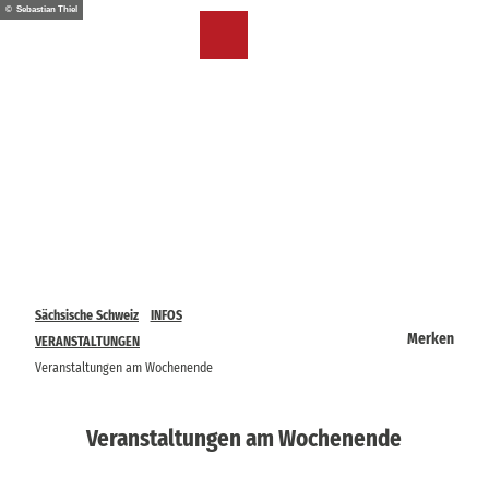
Z
© Sebastian Thiel
u
DE
Merkzettel
Suche
Menü
m
I
n
h
a
l
t
Sächsische Schweiz
INFOS
Merken
VERANSTALTUNGEN
Veranstaltungen am Wochenende
Veranstaltungen am Wochenende