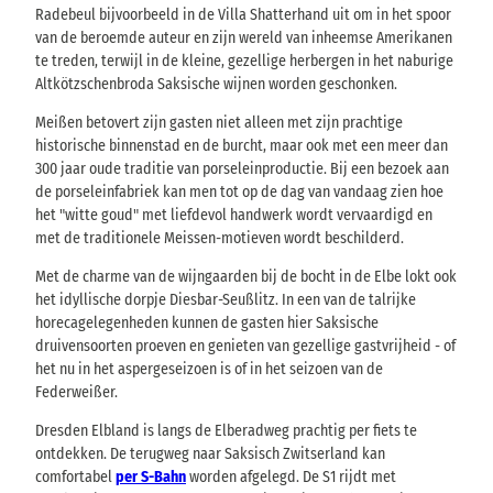
Radebeul bijvoorbeeld in de Villa Shatterhand uit om in het spoor
van de beroemde auteur en zijn wereld van inheemse Amerikanen
te treden, terwijl in de kleine, gezellige herbergen in het naburige
Altkötzschenbroda Saksische wijnen worden geschonken.
Meißen betovert zijn gasten niet alleen met zijn prachtige
historische binnenstad en de burcht, maar ook met een meer dan
300 jaar oude traditie van porseleinproductie. Bij een bezoek aan
de porseleinfabriek kan men tot op de dag van vandaag zien hoe
het "witte goud" met liefdevol handwerk wordt vervaardigd en
met de traditionele Meissen-motieven wordt beschilderd.
Met de charme van de wijngaarden bij de bocht in de Elbe lokt ook
het idyllische dorpje Diesbar-Seußlitz. In een van de talrijke
horecagelegenheden kunnen de gasten hier Saksische
druivensoorten proeven en genieten van gezellige gastvrijheid - of
het nu in het aspergeseizoen is of in het seizoen van de
Federweißer.
Dresden Elbland is langs de Elberadweg prachtig per fiets te
ontdekken. De terugweg naar Saksisch Zwitserland kan
comfortabel
per S-Bahn
worden afgelegd. De S1 rijdt met