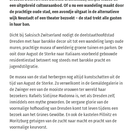
een uitgebreid cultuuraanbod. Of u nu een wandeling maakt door
de prachtige oude stad, een avondje uitgaat in de alternatieve
wijk Neustadt of een theater bezoekt – de stad trekt alle gasten
in haar ban.
Dicht bij Saksisch Zwitserland nodigt de deelstaathoofdstad
Dresden met haar barokke decor uit tot een wandeling langs oude
muren, prachtige musea of weelderig groene tuinen en parken. De
ooit door August de Sterke naar Italiaans voorbeeld gebouwde
residentiestad betovert nog steeds met barokke pracht en
jugendstilgratie.
De musea van de stad herbergen nog altijd kunstschatten uit de
tijd van August de Sterke. Zo verwelkomt in de Gemäldegalerie in
de Zwinger een van de mooiste vrouwen ter wereld haar
bezoekers: Rafaëls Sixtijnse Madonna is, net als Dresden zelf,
inmiddels een mythe geworden. De vergane glorie van de
voormalige hofhouding van Dresden komt tot leven tijdens een
bezoek aan het Grünes Gewölbe. En ook de kastelen Pillnitz en
Moritzburg getuigen van de zucht naar macht en pracht van de
voormalige keurvorst.