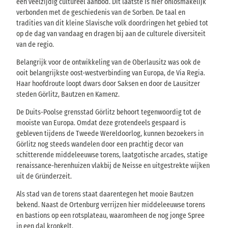
een veelzijdig cultureel aanbod. Dit laatste is hier onlosmakelijk
verbonden met de geschiedenis van de Sorben. De taal en
tradities van dit kleine Slavische volk doordringen het gebied tot
op de dag van vandaag en dragen bij aan de culturele diversiteit
van de regio.
Belangrijk voor de ontwikkeling van de Oberlausitz was ook de
ooit belangrijkste oost-westverbinding van Europa, de Via Regia.
Haar hoofdroute loopt dwars door Saksen en door de Lausitzer
steden Görlitz, Bautzen en Kamenz.
De Duits-Poolse grensstad Görlitz behoort tegenwoordig tot de
mooiste van Europa. Omdat deze grotendeels gespaard is
gebleven tijdens de Tweede Wereldoorlog, kunnen bezoekers in
Görlitz nog steeds wandelen door een prachtig decor van
schitterende middeleeuwse torens, laatgotische arcades, statige
renaissance-herenhuizen vlakbij de Neisse en uitgestrekte wijken
uit de Gründerzeit.
Als stad van de torens staat daarentegen het mooie Bautzen
bekend. Naast de Ortenburg verrijzen hier middeleeuwse torens
en bastions op een rotsplateau, waaromheen de nog jonge Spree
in een dal kronkelt.