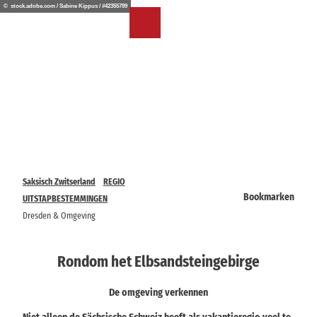
T
© stock.adobe.com / Sabine Kippus / #42355789
o
NL
Bookmark
Zoeken
Menu
c
lijst
o
n
t
e
n
t
Saksisch Zwitserland
REGIO
Bookmarken
UITSTAPBESTEMMINGEN
Dresden & Omgeving
Rondom het Elbsandsteingebirge
De omgeving verkennen