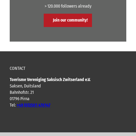
> 120.000 followers already
Join our community!
CONTACT
Toerisme Vereniging Saksisch Zwitserland e.V.
Saksen, Duitsland
Bahnhofstr. 21
01796 Pirna
Tel:
+49 (0)3501 470147
Y
F
I
B
o
a
n
l
u
c
s
o