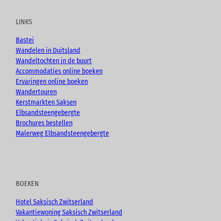
t
e
t
g
u
b
a
LINKS
b
o
g
e
o
r
Bastei
k
a
Wandelen in Duitsland
m
Wandeltochten in de buurt
Accommodaties online boeken
Ervaringen online boeken
Wandertouren
Kerstmarkten Saksen
Elbsandsteengebergte
Brochures bestellen
Malerweg Elbsandsteengebergte
BOEKEN
Hotel Saksisch Zwitserland
Vakantiewoning Saksisch Zwitserland