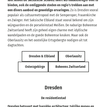
Niet alleen de Sächsische Schweiz heeft als vakantieregio veel te
bieden, ook de omliggende steden en regio's trekken aan met
een divers aanbod en geweldige ervaringen.
Zo is Dresden vooral
populair als cultuurmetropool met de Semperoper, Frauenkirche
en Zwinger. Het Saksische Elbland staat vooral bekend om zijn
wijngaarden en de porseleinstad Meißen. De naburige Boheemse
Zwitserland heeft zijn geheel eigen charme met idyllische
wandelpaden en de goede Boheemse keuken. Maar ook de
Oberlausitz en het oostelijke Ertsgebergte nodigen uit tot
dagtochten.
Dresden & Elbland
Oberlausitz
Osterzgebirge
Boheems Zwitserland
Dresden
De residentiestad
Dresden betovert met barokke architectuur, talrijke musea en