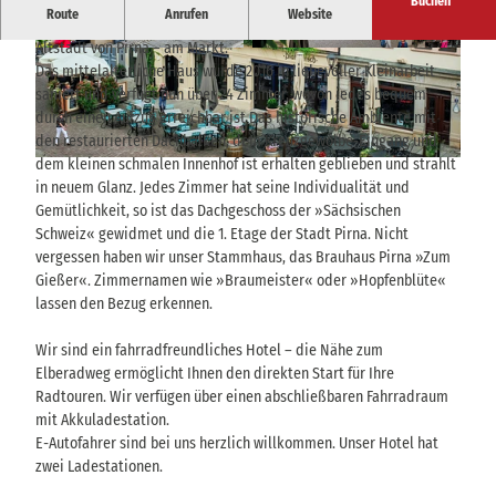
Buchen
Route
Anrufen
Website
Unser inhabergeführtes Hotel befindet sich direkt im Herzen der
Altstadt von Pirna – am Markt.
© Privatbrauerei Schmees-Besgen GmbH & Co.
© Privatbrauerei Schmees-Besgen GmbH & Co.
KG |
CC-BY-SA
KG |
CC-BY-SA
Das mittelalterliche Haus wurde 2016 in liebevoller Kleinarbeit
saniert und verfügt nun über 24 Zimmer, wovon jedes bequem
durch einen Aufzug erreichbar ist Das historische Ambiente mit
den restaurierten Dachbalken, dem Kreuzgewölbe-Eingang und
dem kleinen schmalen Innenhof ist erhalten geblieben und strahlt
© Privatbrauerei Schmees-Besgen GmbH & Co.KG |
CC-BY-SA
in neuem Glanz. Jedes Zimmer hat seine Individualität und
Gemütlichkeit, so ist das Dachgeschoss der »Sächsischen
Schweiz« gewidmet und die 1. Etage der Stadt Pirna. Nicht
vergessen haben wir unser Stammhaus, das Brauhaus Pirna »Zum
Gießer«. Zimmernamen wie »Braumeister« oder »Hopfenblüte«
lassen den Bezug erkennen.
Wir sind ein fahrradfreundliches Hotel – die Nähe zum
Elberadweg ermöglicht Ihnen den direkten Start für Ihre
Radtouren. Wir verfügen über einen abschließbaren Fahrradraum
mit Akkuladestation.
E-Autofahrer sind bei uns herzlich willkommen. Unser Hotel hat
zwei Ladestationen.