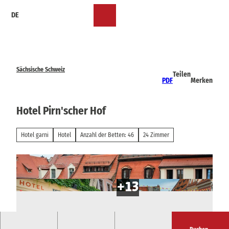
Z
DE
u
Merkzettel
Suche
Menü
m
I
n
h
a
Sächsische Schweiz
Teilen
l
PDF
Merken
t
Hotel Pirn'scher Hof
Hotel garni
Hotel
Anzahl der Betten: 46
24 Zimmer