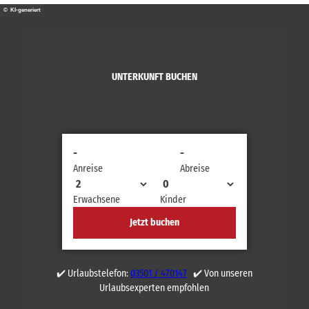
© KI-generiert
UNTERKUNFT BUCHEN
-
-
Anreise
Abreise
Erwachsene
Kinder
Jetzt buchen
✔️ Urlaubstelefon:
03501 / 470147
✔️ Von unseren
Urlaubsexperten empfohlen