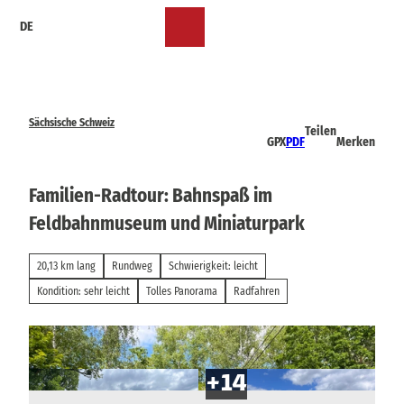
Z
DE
u
Merkzettel
Suche
Menü
m
I
n
h
a
Sächsische Schweiz
Teilen
l
GPX
PDF
Merken
t
Familien-Radtour: Bahnspaß im
Feldbahnmuseum und Miniaturpark
20,13 km lang
Rundweg
Schwierigkeit: leicht
Kondition: sehr leicht
Tolles Panorama
Radfahren