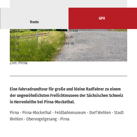
GPX
Route
2:00 h
20,13 km
© Madlen Rogge, Tourismusverband Sächsisch
© Madlen Rogge, Tourismusverband Sächsisch
145 m
141 m
e Schweiz
e Schweiz |
CC-BY-SA
112 m
244 m
132 m
Start: Pirna
Ziel: Pirna
© Madlen Rogge, Tourismusverband Sächsische Schweiz
Eine Fahrradrundtour für große und kleine Radfahrer zu einem
der ungewöhnlichsten Freilichtmuseen der Sächsischen Schweiz
in Herrenleithe bei Pirna-Mockethal.
Pirna - Pirna-Mockethal - Feldbahnmuseum - Dorf Wehlen - Stadt
Wehlen - Obervogelgesang - Pirna