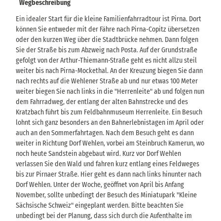
Wegbeschreibung
Ein idealer Start für die kleine Familienfahrradtour ist Pirna. Dort
können Sie entweder mit der Fähre nach Pirna-Copitz übersetzen
oder den kurzen Weg über die Stadtbrücke nehmen. Dann folgen
Sie der Straße bis zum Abzweig nach Posta. Auf der Grundstraße
gefolgt von der Arthur-Thiemann-Straße geht es nicht allzu steil
weiter bis nach Pirna-Mockethal. An der Kreuzung biegen Sie dann
nach rechts auf die Wehlener Straße ab und nur etwas 100 Meter
weiter biegen Sie nach links in die "Herrenleite" ab und folgen nun
dem Fahrradweg, der entlang der alten Bahnstrecke und des
Kratzbach führt bis zum Feldbahnmuseum Herrenleite. Ein Besuch
lohnt sich ganz besonders an den Bahnerlebnistagen im April oder
auch an den Sommerfahrtagen. Nach dem Besuch geht es dann
weiter in Richtung Dorf Wehlen, vorbei am Steinbruch Kamerun, wo
noch heute Sandstein abgebaut wird. Kurz vor Dorf Wehlen
verlassen Sie den Wald und fahren kurz entlang eines Feldweges
bis zur Pirnaer Straße. Hier geht es dann nach links hinunter nach
Dorf Wehlen. Unter der Woche, geöffnet von April bis Anfang
November, sollte unbedingt der Besuch des Miniatupark "Kleine
Sächsische Schweiz" eingeplant werden. Bitte beachten Sie
unbedingt bei der Planung, dass sich durch die Aufenthalte im