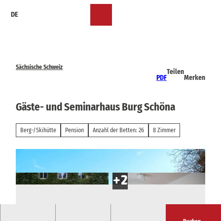
Z
DE
u
Merkzettel
Suche
Menü
m
I
n
h
a
Sächsische Schweiz
Teilen
l
PDF
Merken
t
Gäste- und Seminarhaus Burg Schöna
Berg-/Skihütte
Pension
Anzahl der Betten: 26
8 Zimmer