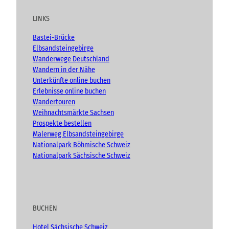
t
e
t
g
b
u
b
a
LINKS
e
b
o
g
r
e
o
r
g
Bastei-Brücke
k
a
e
Elbsandsteingebirge
n
m
Wanderwege Deutschland
Wandern in der Nähe
Unterkünfte online buchen
Erlebnisse online buchen
Wandertouren
Weihnachtsmärkte Sachsen
Prospekte bestellen
Malerweg Elbsandsteingebirge
Nationalpark Böhmische Schweiz
Nationalpark Sächsische Schweiz
BUCHEN
Hotel Sächsische Schweiz