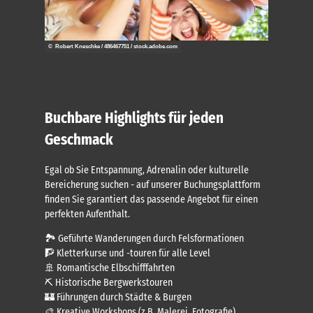
© Robert Kneschke / 486467751 / stock.adobe.com
Buchbare Highlights für jeden
Geschmack
Egal ob Sie Entspannung, Adrenalin oder kulturelle
Bereicherung suchen - auf unserer Buchungsplattform
finden Sie garantiert das passende Angebot für einen
perfekten Aufenthalt.
🏞️ Geführte Wanderungen durch Felsformationen
🧗 Kletterkurse und -touren für alle Level
🚢 Romantische Elbschifffahrten
⛏️ Historische Bergwerkstouren
🏰 Führungen durch Städte & Burgen
🎨 Kreative Workshops (z.B. Malerei, Fotografie)