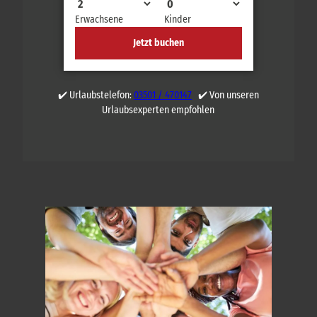
Erwachsene
Kinder
Jetzt buchen
✔️ Urlaubstelefon:
03501 / 470147
✔️ Von unseren
Urlaubsexperten empfohlen