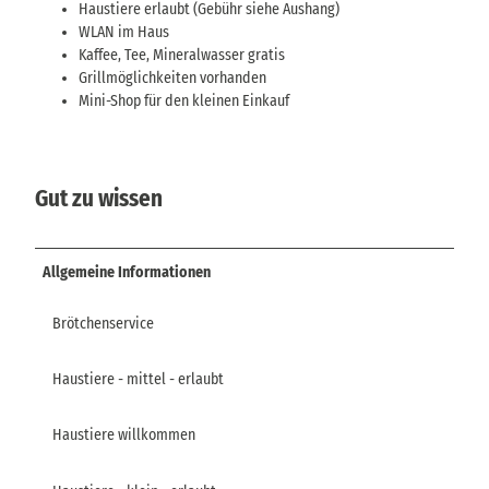
Haustiere erlaubt (Gebühr siehe Aushang)
m
WLAN im Haus
e
Kaffee, Tee, Mineralwasser gratis
n
Grillmöglichkeiten vorhanden
i
Mini-Shop für den kleinen Einkauf
n
d
e
r
Gut zu wissen
B
u
r
Allgemeine Informationen
g
S
c
Brötchenservice
h
ö
Haustiere - mittel - erlaubt
n
a
Haustiere willkommen