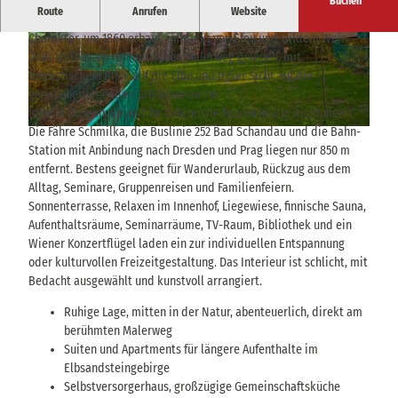
Buchen
Route
Anrufen
Website
Die Burg Schöna ist ein altes Herrenhaus mit burgähnlichem
Charakter, um 1860 erbaut, umrankt von Efeu und wildem Wein.
E
S
Unmittelbar am romantischen Malerweg gelegen, mit
i
a
fantastischem Blick auf die Elbe und freier Sicht auf die
n
l
gegenüberliegenden Schrammsteine.
g
o
Idealer Ausgangspunkt für zahlreiche Touren in alle Richtungen.
a
n
Die Fähre Schmilka, die Buslinie 252 Bad Schandau und die Bahn-
H
n
Station mit Anbindung nach Dresden und Prag liegen nur 850 m
e
g
entfernt. Bestens geeignet für Wanderurlaub, Rückzug aus dem
r
i
Alltag, Seminare, Gruppenreisen und Familienfeiern.
z
n
Sonnenterrasse, Relaxen im Innenhof, Liegewiese, finnische Sauna,
l
s
Aufenthaltsräume, Seminarräume, TV-Raum, Bibliothek und ein
i
H
Wiener Konzertflügel laden ein zur individuellen Entspannung
c
a
oder kulturvollen Freizeitgestaltung. Das Interieur ist schlicht, mit
h
u
Bedacht ausgewählt und kunstvoll arrangiert.
w
s
i
Ruhige Lage, mitten in der Natur, abenteuerlich, direkt am
l
berühmten Malerweg
l
Suiten und Apartments für längere Aufenthalte im
k
Elbsandsteingebirge
o
Selbstversorgerhaus, großzügige Gemeinschaftsküche
m