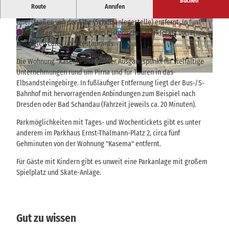
Buchen
Route
Anrufen
Die schöne großzügige Stadtwohnung "Kasema" liegt nur zwei
Querstraßen von der Elbe (Schiffsanlegestelle) entfernt. In fünf
H
E
Gehminuten erreichen Sie den historischen Marktplatz von Pirna
a
i
mit vielen Cafés und Restaurants.
u
n
s
g
Die Wohnung "Kasema" ist idealer Ausgangspunkt für vielfältige
a
a
Unternehmungen rund um Pirna und für Touren in das
H
n
n
Elbsandsteingebirge. In fußläufiger Entfernung liegt der Bus-/S-
a
s
g
Bahnhof mit hervorragenden Anbindungen zum Beispiel nach
u
i
s
Dresden oder Bad Schandau (Fahrzeit jeweils ca. 20 Minuten).
s
c
b
a
Parkmöglichkeiten mit Tages- und Wochentickets gibt es unter
h
e
n
anderem im Parkhaus Ernst-Thälmann-Platz 2, circa fünf
t
r
s
Gehminuten von der Wohnung "Kasema" entfernt.
4
e
i
i
Für Gäste mit Kindern gibt es unweit eine Parkanlage mit großem
c
c
Spielplatz und Skate-Anlage.
h
h
t
2
Gut zu wissen