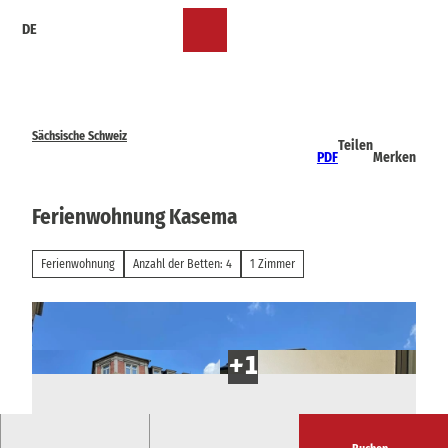
Z
DE
u
Merkzettel
Suche
Menü
m
I
n
h
a
Sächsische Schweiz
Teilen
l
PDF
Merken
t
Ferienwohnung Kasema
Ferienwohnung
Anzahl der Betten: 4
1 Zimmer