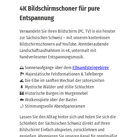
4K Bildschirmschoner für pure
Entspannung
Verwandeln Sie Ihren Bildschirm (PC, TV) in ein Fenster
zur Sächsischen Schweiz – mit unseren kostenlosen
Bildschirmschonern auf YouTube. Atemberaubende
Landschaftsaufnahmen in 4K, untermalt mit
handverlesener Entspannungsmusik.
🌅 Sonnenaufgänge über dem
Elbsandsteingebirge
🏞️ Majestätische Felsformationen & Tafelberge
🌊 Die Elbe im sanften Wechsel der Jahreszeiten
🌲 Mystische Wälder und stille Schluchten
🏰 Historische Burgen im Morgennebel
☁️ Wolkenspiele über der Bastei
🌙 Stimmungsvolle Abendpanoramen
Lassen Sie den Alltag hinter sich und holen Sie sich die
Schönheit der Sächsischen Schweiz direkt auf Ihren
Bildschirm! Einfach abspielen, zurücklehnen und
genießen. Abonnieren Sie unseren Kanal für regelmäßig