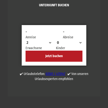
UNTERKUNFT BUCHEN
-
-
Anreise
Abreise
Erwachsene
Kinder
Jetzt buchen
✔️ Urlaubstelefon:
03501 / 470147
✔️ Von unseren
Urlaubsexperten empfohlen