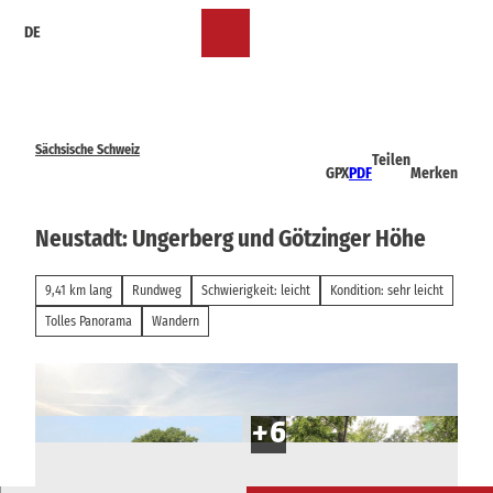
Z
DE
u
Merkzettel
Suche
Menü
m
I
n
h
a
Sächsische Schweiz
Teilen
l
GPX
PDF
Merken
t
Neustadt: Ungerberg und Götzinger Höhe
9,41 km lang
Rundweg
Schwierigkeit: leicht
Kondition: sehr leicht
Tolles Panorama
Wandern