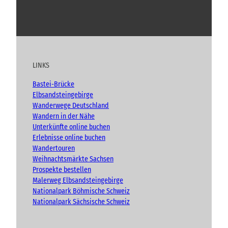
Y
F
I
B
o
a
n
l
u
c
s
o
t
e
t
g
u
b
a
LINKS
b
o
g
e
o
r
Bastei-Brücke
k
a
Elbsandsteingebirge
m
Wanderwege Deutschland
Wandern in der Nähe
Unterkünfte online buchen
Erlebnisse online buchen
Wandertouren
Weihnachtsmärkte Sachsen
Prospekte bestellen
Malerweg Elbsandsteingebirge
Nationalpark Böhmische Schweiz
Nationalpark Sächsische Schweiz