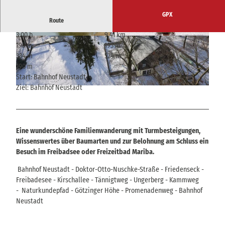
GPX
Route
3:00 h
9,41 km
© A. Wolf TI Neustadt/Sachsen, Tourismusverb
© A. Wolf TI Neustadt/Sachsen, Tourismusverb
193 m
193 m
and Sächsische Schweiz
and Sächsische Schweiz
334 m
524 m
190 m
Start: Bahnhof Neustadt
Ziel: Bahnhof Neustadt
© Hans Fineart, Tourismusverband Sächsische Schweiz
Eine wunderschöne Familienwanderung mit Turmbesteigungen,
Wissenswertes über Baumarten und zur Belohnung am Schluss ein
Besuch im Freibadsee oder Freizeitbad Mariba.
Bahnhof Neustadt - Doktor-Otto-Nuschke-Straße - Friedenseck -
Freibadesee - Kirschallee - Tännigtweg - Ungerberg - Kammweg
- Naturkundepfad - Götzinger Höhe - Promenadenweg - Bahnhof
Neustadt