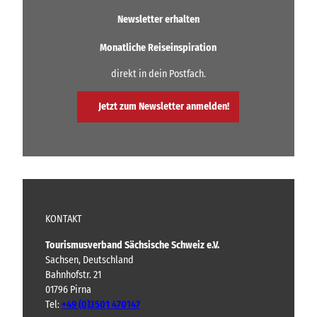
e
.
n
l
Newsletter erhalten
l
e
e
n
n
n
Monatliche Reiseinspiration
u
d
u
n
n
o
direkt in dein Postfach.
d
d
r
H
G
f
e
e
Jetzt zum Newsletter anmelden!
e
r
n
b
r
i
e
M
e
r
ß
ü
g
e
h
e
n
l
n
e
KONTAKT
Tourismusverband Sächsische Schweiz e.V.
Sachsen, Deutschland
Bahnhofstr. 21
01796 Pirna
Tel:
+49 (0)3501 470147