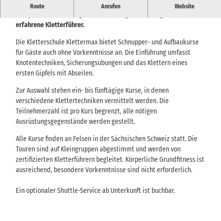
Kletterkurse für Einsteiger in der Sächsischen Schweiz – mit
Route
Anrufen
Website
kompletter Ausrüstung und fachkundiger Anleitung durch
erfahrene Kletterführer.
Die Kletterschule Klettermax bietet Schnupper- und Aufbaukurse
für Gäste auch ohne Vorkenntnisse an. Die Einführung umfasst
Knotentechniken, Sicherungsübungen und das Klettern eines
ersten Gipfels mit Abseilen.
Zur Auswahl stehen ein- bis fünftägige Kurse, in denen
verschiedene Klettertechniken vermittelt werden. Die
Teilnehmerzahl ist pro Kurs begrenzt, alle nötigen
Ausrüstungsgegenstände werden gestellt.
Alle Kurse finden an Felsen in der Sächsischen Schweiz statt. Die
Touren sind auf Kleingruppen abgestimmt und werden von
zertifizierten Kletterführern begleitet. Körperliche Grundfitness ist
ausreichend, besondere Vorkenntnisse sind nicht erforderlich.
Ein optionaler Shuttle-Service ab Unterkunft ist buchbar.