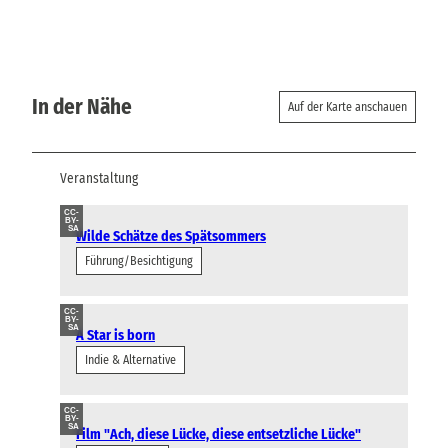
In der Nähe
Auf der Karte anschauen
Veranstaltung
CC-
BY-
SA
Wilde Schätze des Spätsommers
Führung/Besichtigung
CC-
BY-
SA
A Star is born
Indie & Alternative
CC-
BY-
SA
Film "Ach, diese Lücke, diese entsetzliche Lücke"