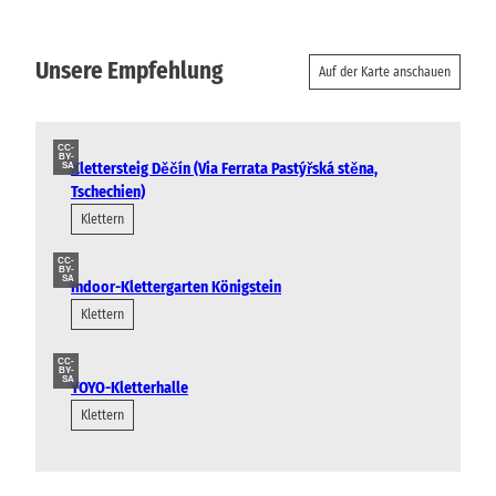
Unsere Empfehlung
Auf der Karte anschauen
CC-
BY-
Klettersteig Děčín (Via Ferrata Pastýřská stěna,
SA
Tschechien)
Klettern
CC-
BY-
SA
Indoor-Klettergarten Königstein
Klettern
CC-
BY-
SA
YOYO-Kletterhalle
Klettern