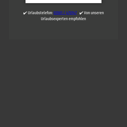
✔️ Urlaubstelefon:
03501 / 470147
✔️ Von unseren
Urlaubsexperten empfohlen
Q