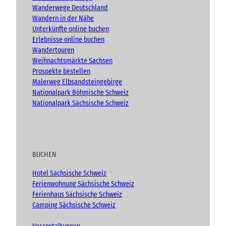
A
m
Wanderwege Deutschland
d
Wandern in der Nähe
v
Unterkünfte online buchen
e
n
Erlebnisse online buchen
t
Wandertouren
)
Weihnachtsmärkte Sachsen
Prospekte bestellen
Malerweg Elbsandsteingebirge
Nationalpark Böhmische Schweiz
Nationalpark Sächsische Schweiz
BUCHEN
Hotel Sächsische Schweiz
Ferienwohnung Sächsische Schweiz
Ferienhaus Sächsische Schweiz
Camping Sächsische Schweiz