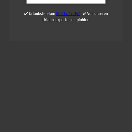
✔️ Urlaubstelefon:
03501 / 470147
✔️ Von unseren
Urlaubsexperten empfohlen
Q