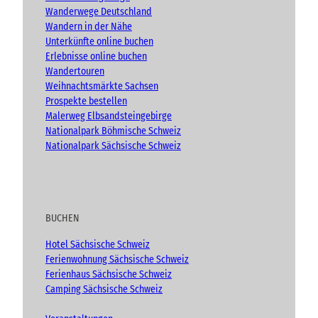
A
m
Wanderwege Deutschland
d
Wandern in der Nähe
v
Unterkünfte online buchen
e
n
Erlebnisse online buchen
t
Wandertouren
)
Weihnachtsmärkte Sachsen
Prospekte bestellen
Malerweg Elbsandsteingebirge
Nationalpark Böhmische Schweiz
Nationalpark Sächsische Schweiz
BUCHEN
Hotel Sächsische Schweiz
Ferienwohnung Sächsische Schweiz
Ferienhaus Sächsische Schweiz
Camping Sächsische Schweiz