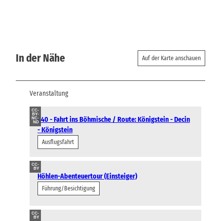
In der Nähe
Auf der Karte anschauen
Veranstaltung
CC-
BY-
L40 - Fahrt ins Böhmische / Route: Königstein - Decin
NC-
ND
- Königstein
Ausflugsfahrt
CC-
BY
Höhlen-Abenteuertour (Einsteiger)
Führung/Besichtigung
CC-
BY