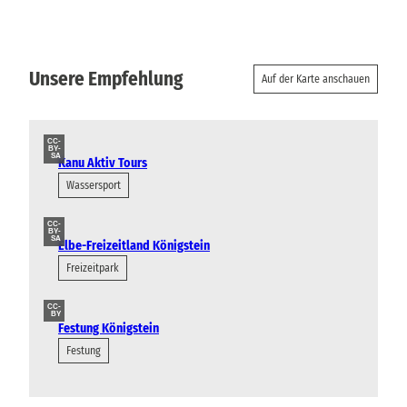
Unsere Empfehlung
Auf der Karte anschauen
CC-
BY-
SA
Kanu Aktiv Tours
Wassersport
CC-
BY-
SA
Elbe-Freizeitland Königstein
Freizeitpark
CC-
BY
Festung Königstein
Festung