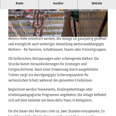
Route
Anrufen
Website
Indoor-Kletterpark:
Ganzjährig geöffnet, mit Kletterelementen in luftiger Höhe –
© via
www.saechsische-schweiz.de
, Yvonne Brü
© via
www.saechsische-schweiz.de
, Yvonne Brü
ckner |
CC-BY-SA
ckner |
CC-BY-SA
wetterunabhängiges Klettererlebnis für Gruppen und Familien.
Im Indoor-Hochseilgarten in Königstein können auf drei Ebenen
mehr als 25 abwechslungsreiche Kletterelemente in bis zu acht
Metern Höhe erklettert werden. Die Anlage ist ganzjährig geöffnet
© via
www.saechsische-schweiz.de
, Yvonne Brückner |
CC-BY-SA
und ermöglicht nach vorheriger Anmeldung wetterunabhängiges
Klettern – für Familien, Schulklassen, Teams oder Freizeitgruppen.
Ob Seilbrücken, Netzpassagen oder schwingende Balken: Die
Strecke bietet Herausforderungen für Einsteiger und
Fortgeschrittene. Nach einer Einweisung durch ausgebildete
Trainer sorgt ein durchgängiges Sicherungssystem für
verlässlichen Schutz während des gesamten Erlebnisses.
Begleitend werden Teamevents, Kindergeburtstage oder
erlebnispädagogische Programme angeboten. Die Anlage befindet
sich auf dem Gelände von Kanu Aktiv Tours in Königstein.
Für die Dauer des Parcours sind ca. zwei Stunden einzuplanen. Zu