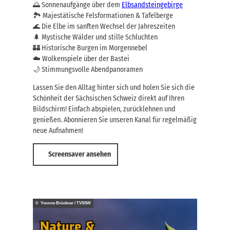
t
🌅 Sonnenaufgänge über dem
Elbsandsteingebirge
t
,
🏞️ Majestätische Felsformationen & Tafelberge
r
J
🌊 Die Elbe im sanften Wechsel der Jahreszeiten
a
e
n
🌲 Mystische Wälder und stille Schluchten
t
s
🏰 Historische Burgen im Morgennebel
z
p
t
☁️ Wolkenspiele über der Bastei
o
b
🌙 Stimmungsvolle Abendpanoramen
r
u
t
c
Lassen Sie den Alltag hinter sich und holen Sie sich die
,
h
Schönheit der Sächsischen Schweiz direkt auf Ihren
J
e
Bildschirm! Einfach abspielen, zurücklehnen und
e
n
t
genießen. Abonnieren Sie unseren Kanal für regelmäßig
!
z
neue Aufnahmen!
t
b
Screensaver ansehen
u
c
h
e
n
!
© Yvonne Brückner / TVSSW