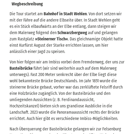
Wegbeschreibung
Die Tour startet am
Bahnhof in Stadt Wehlen
. Von dort setzen wir
mit der Fähre auf die andere Elbseite über. In Stadt Wehlen geht
es ein Stück elbaufwärts an der Elbe entlang, dann steigen wir
dem Malerweg folgend den
Schwarzbergweg
auf und gelangen
zum Rastplatz
»Steinerner Tisch«
. Das gleichnamige Objekt hatte
einst Kurfürst August der Starke errichten lassen, um hier
anlässlich einer Jagd zu speisen.
Von hier folgen wir am Imbiss vorbei dem Fremdenweg, der uns zur
Basteibrücke
führt (wir sind weiterhin auch auf dem Malerweg
unterwegs). Fast 200 Meter senkrecht über der Elbe liegt diese
wohl bekannteste Brücke Deutschlands. Im Jahr 1851 wurde die
steinerne Brücke gebaut, vorher war das zerklüftete Felsriff durch
eine Holzbrücke zugänglich. Von der Basteibrücke und den
umliegenden Aussichten (z. B. Ferdinandaussicht,
Hochzeitskanzel) bieten sich uns grandiose Ausblicke in die
Landschaft. 2023 wurde die Panoramaaussicht rechts der Brücke
errichtet. Auch hier gibt es verschiedene Imbiss-Möglichkeiten.
Nach Überquerung der Basteibrücke gelangen wir zur Felsenburg