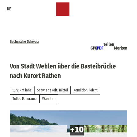
Z
DE
u
Merkzettel
Suche
Menü
m
I
n
h
a
Sächsische Schweiz
Teilen
l
GPX
PDF
Merken
t
Von Stadt Wehlen über die Basteibrücke
nach Kurort Rathen
5,79 km lang
Schwierigkeit: mittel
Kondition: leicht
Tolles Panorama
Wandern