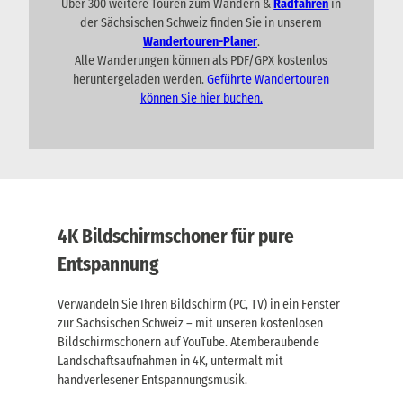
ü
Über 300 weitere Touren zum Wandern &
Radfahren
in
G
e
n
der Sächsischen Schweiz finden Sie in unserem
e
n
f
Wandertouren-Planer
.
U
p
t
Alle Wanderungen können als PDF/GPX kostenlos
n
ä
e
t
heruntergeladen werden.
Geführte Wandertouren
n
c
e
können Sie hier buchen.
i
k
r
n
k
k
ü
l
n
.
f
G
t
e
e
p
n
ä
4K Bildschirmschoner für pure
i
c
n
Entspannung
k
k
t
l
r
Verwandeln Sie Ihren Bildschirm (PC, TV) in ein Fenster
.
a
G
zur Sächsischen Schweiz – mit unseren kostenlosen
n
e
Bildschirmschonern auf YouTube. Atemberaubende
s
p
p
Landschaftsaufnahmen in 4K, untermalt mit
ä
o
handverlesener Entspannungsmusik.
c
r
k