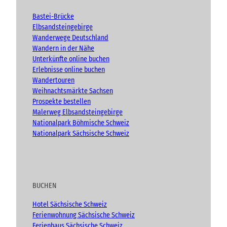
b
o
g
e
o
r
Bastei-Brücke
k
a
Elbsandsteingebirge
m
Wanderwege Deutschland
Wandern in der Nähe
Unterkünfte online buchen
Erlebnisse online buchen
Wandertouren
Weihnachtsmärkte Sachsen
Prospekte bestellen
Malerweg Elbsandsteingebirge
Nationalpark Böhmische Schweiz
Nationalpark Sächsische Schweiz
BUCHEN
Hotel Sächsische Schweiz
Ferienwohnung Sächsische Schweiz
Ferienhaus Sächsische Schweiz