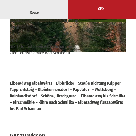
GPX
Route
3:40 h
34,87 km
© Alrun Flechsig, Tourismusverband Sächsisch
© Alrun Flechsig, Tourismusverband Sächsisch
571 m
571 m
e Schweiz
e Schweiz
117 m
436 m
319 m
Start: Tourist Service Bad Schandau
Ziel: Tourist Service Bad Schandau
© Alrun Flechsig, Tourismusverband Sächsische Schweiz
Elberadweg elbabwärts – Elbbrücke – Straße Richtung Krippen –
Täppichtsteig – Kleinhennersdorf – Papstdorf – Wolfsberg –
Reinhardtsdorf – Schöna, Hirschgrund – Elberadweg bis Schmilka
– Hirschmühle – Fähre nach Schmilka – Elberadweg flussabwärts
bis Bad Schandau
Gut zu wissen