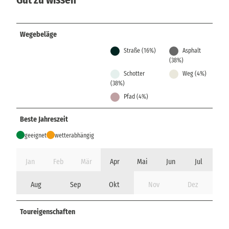
Wegebeläge
Straße (16%)
Asphalt
(38%)
Schotter
Weg (4%)
(38%)
Pfad (4%)
Beste Jahreszeit
geeignet
wetterabhängig
Jan
Feb
Mär
Apr
Mai
Jun
Jul
Aug
Sep
Okt
Nov
Dez
Toureigenschaften