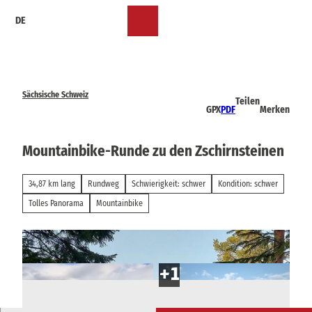
Z
DE
u
Merkzettel
Suche
Menü
m
I
n
h
a
Sächsische Schweiz
Teilen
l
GPX
PDF
Merken
t
Mountainbike-Runde zu den Zschirnsteinen
34,87 km lang
Rundweg
Schwierigkeit: schwer
Kondition: schwer
Tolles Panorama
Mountainbike