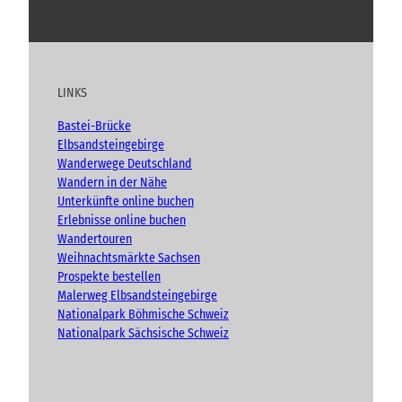
Y
F
I
B
o
a
n
l
u
c
s
o
t
e
t
g
u
b
a
LINKS
b
o
g
e
o
r
Bastei-Brücke
k
a
Elbsandsteingebirge
m
Wanderwege Deutschland
Wandern in der Nähe
Unterkünfte online buchen
Erlebnisse online buchen
Wandertouren
Weihnachtsmärkte Sachsen
Prospekte bestellen
Malerweg Elbsandsteingebirge
Nationalpark Böhmische Schweiz
Nationalpark Sächsische Schweiz