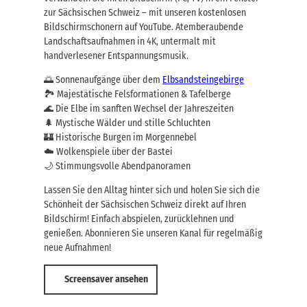
a
G
zur Sächsischen Schweiz – mit unseren kostenlosen
n
e
Bildschirmschonern auf YouTube. Atemberaubende
s
p
p
Landschaftsaufnahmen in 4K, untermalt mit
ä
o
handverlesener Entspannungsmusik.
c
r
k
t
🌅 Sonnenaufgänge über dem
Elbsandsteingebirge
t
,
🏞️ Majestätische Felsformationen & Tafelberge
r
J
🌊 Die Elbe im sanften Wechsel der Jahreszeiten
a
e
n
🌲 Mystische Wälder und stille Schluchten
t
s
🏰 Historische Burgen im Morgennebel
z
p
t
☁️ Wolkenspiele über der Bastei
o
b
🌙 Stimmungsvolle Abendpanoramen
r
u
t
c
Lassen Sie den Alltag hinter sich und holen Sie sich die
,
h
Schönheit der Sächsischen Schweiz direkt auf Ihren
J
e
Bildschirm! Einfach abspielen, zurücklehnen und
e
n
t
genießen. Abonnieren Sie unseren Kanal für regelmäßig
!
z
neue Aufnahmen!
t
b
Screensaver ansehen
u
c
h