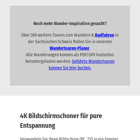
U
c
n
e
n
k
w
o
t
ä
h
e
h
r
Noch mehr Wander-Inspiration gesucht?
n
l
k
e
t
ü
Über 300 weitere Touren zum Wandern &
Radfahren
in
G
e
n
der Sächsischen Schweiz finden Sie in unserem
e
n
f
Wandertouren-Planer
.
U
p
t
Alle Wanderungen können als PDF/GPX kostenlos
n
ä
e
t
heruntergeladen werden.
Geführte Wandertouren
n
c
e
können Sie hier buchen.
i
k
r
n
k
k
ü
l
n
.
f
G
t
e
e
p
n
ä
4K Bildschirmschoner für pure
i
c
n
Entspannung
k
k
t
l
r
Verwandeln Sie Ihren Bildschirm (PC, TV) in ein Fenster
.