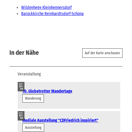
Wildgehege Kleinhennersdorf
Barockkirche Reinhardtsdorf-Schöna
In der Nähe
Auf der Karte anschauen
Veranstaltung
CC-
BY-
SA
10. Globetrotter Wandertage
Wanderung
CC-
BY-
SA
Mediale Ausstellung "CDFriedrich inspiriert"
Ausstellung