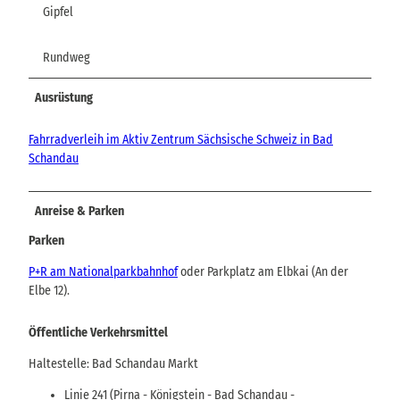
Gipfel
Rundweg
Ausrüstung
Fahrradverleih im Aktiv Zentrum Sächsische Schweiz in Bad
Schandau
Anreise & Parken
Parken
P+R am Nationalparkbahnhof
oder Parkplatz am Elbkai (An der
Elbe 12).
Öffentliche Verkehrsmittel
Haltestelle: Bad Schandau Markt
Linie 241 (Pirna - Königstein - Bad Schandau -