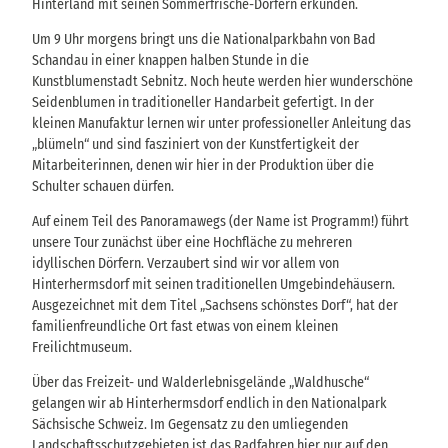
Hinterland mit seinen Sommerfrische-Dörfern erkunden.
Um 9 Uhr morgens bringt uns die Nationalparkbahn von Bad
Schandau in einer knappen halben Stunde in die
Kunstblumenstadt Sebnitz. Noch heute werden hier wunderschöne
Seidenblumen in traditioneller Handarbeit gefertigt. In der
kleinen Manufaktur lernen wir unter professioneller Anleitung das
„blümeln“ und sind fasziniert von der Kunstfertigkeit der
Mitarbeiterinnen, denen wir hier in der Produktion über die
Schulter schauen dürfen.
Auf einem Teil des Panoramawegs (der Name ist Programm!) führt
unsere Tour zunächst über eine Hochfläche zu mehreren
idyllischen Dörfern. Verzaubert sind wir vor allem von
Hinterhermsdorf mit seinen traditionellen Umgebindehäusern.
Ausgezeichnet mit dem Titel „Sachsens schönstes Dorf“, hat der
familienfreundliche Ort fast etwas von einem kleinen
Freilichtmuseum.
Über das Freizeit- und Walderlebnisgelände „Waldhusche“
gelangen wir ab Hinterhermsdorf endlich in den Nationalpark
Sächsische Schweiz. Im Gegensatz zu den umliegenden
Landschaftsschutzgebieten ist das Radfahren hier nur auf den