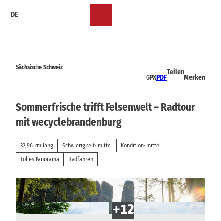
Z
DE
u
Merkzettel
Suche
Menü
m
I
n
h
a
Sächsische Schweiz
Teilen
l
GPX
PDF
Merken
t
Sommerfrische trifft Felsenwelt – Radtour
mit wecyclebrandenburg
32,96 km lang
Schwierigkeit: mittel
Kondition: mittel
Tolles Panorama
Radfahren