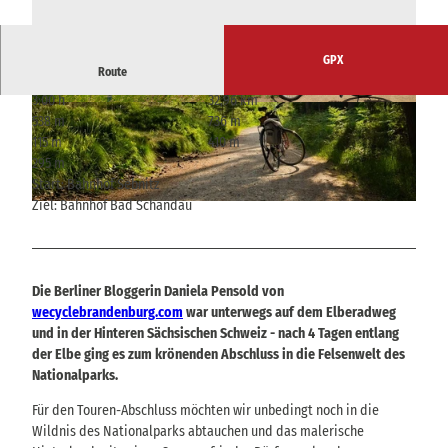
GPX
Route
3:00 h
32,96 km
© Daniela Pensold/wecyclebrandenburg.com, T
© Daniela Pensold/wecyclebrandenburg.com, T
538 m
736 m
ourismusverband Sächsische Schweiz
ourismusverband Sächsische Schweiz
115 m
410 m
295 m
Start: Bahnhof Sebnitz
Ziel: Bahnhof Bad Schandau
© Daniela Pensold/wecyclebrandenburg.com, Tourismusverband Sächsische Schweiz
Die Berliner Bloggerin Daniela Pensold von
wecyclebrandenburg.com
war unterwegs auf dem Elberadweg
und in der Hinteren Sächsischen Schweiz - nach 4 Tagen entlang
der Elbe ging es zum krönenden Abschluss in die Felsenwelt des
Nationalparks.
Für den Touren-Abschluss möchten wir unbedingt noch in die
Wildnis des Nationalparks abtauchen und das malerische