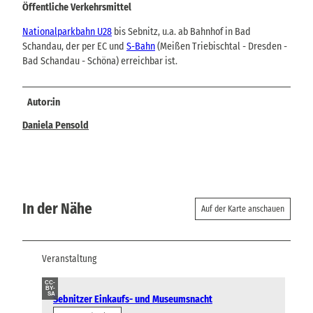
Öffentliche Verkehrsmittel
Nationalparkbahn U28
bis Sebnitz, u.a. ab Bahnhof in Bad
Schandau, der per EC und
S-Bahn
(Meißen Triebischtal - Dresden -
Bad Schandau - Schöna) erreichbar ist.
Autor:in
Daniela Pensold
In der Nähe
Auf der Karte anschauen
Veranstaltung
CC-
BY-
SA
Sebnitzer Einkaufs- und Museumsnacht