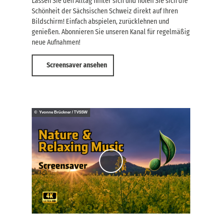
Lassen Sie den Alltag hinter sich und holen Sie sich die
Schönheit der Sächsischen Schweiz direkt auf Ihren
Bildschirm! Einfach abspielen, zurücklehnen und
genießen. Abonnieren Sie unseren Kanal für regelmäßig
neue Aufnahmen!
Screensaver ansehen
© Yvonne Brückner / TVSSW
V
i
d
e
o