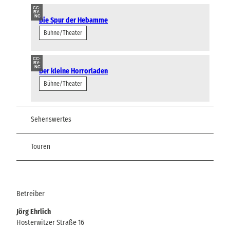
CC-
BY-
NC
Die Spur der Hebamme
Bühne/Theater
CC-
BY-
NC
Der kleine Horrorladen
Bühne/Theater
Sehenswertes
Touren
Betreiber
Jörg Ehrlich
Hosterwitzer Straße 16