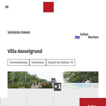
Z
DE
u
Merkzettel
Suche
Menü
m
I
n
h
a
Sächsische Schweiz
Teilen
l
PDF
Merken
t
Villa Amselgrund
Ferienwohnung
Ferienhaus
Anzahl der Betten: 10