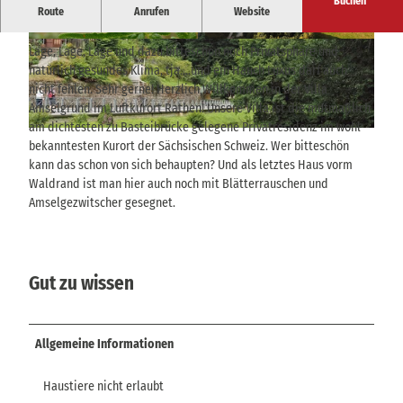
Buchen
Route
Anrufen
Website
Privatresidenz in exklusiver Lage
© Jörg Ehrlich |
CC-BY-SA
© Jörg Ehrlich |
CC-BY-SA
Lage, Lage, Lage und dazu bitteschön noch Privatsphäre und
natürlich gesundes Klima, tja….und ein Hauch Luxus darf auch
nicht fehlen. Sehr gerne! Herzlich Willkommen in der Villa
Amselgrund im Luftkurort Rathen! Unsere Villa ist die mutmaßlich
am dichtesten zu Basteibrücke gelegene Privatresidenz im wohl
© Jörg Ehrlich |
CC-BY-SA
bekanntesten Kurort der Sächsischen Schweiz. Wer bitteschön
kann das schon von sich behaupten? Und als letztes Haus vorm
Waldrand ist man hier auch noch mit Blätterrauschen und
Amselgezwitscher gesegnet.
Gut zu wissen
Allgemeine Informationen
Haustiere nicht erlaubt