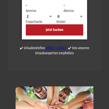
-
-
Anreise
Abreise
Erwachsene
Kinder
Jetzt buchen
✔️ Urlaubstelefon:
03501 / 470147
✔️ Von unseren
Urlaubsexperten empfohlen