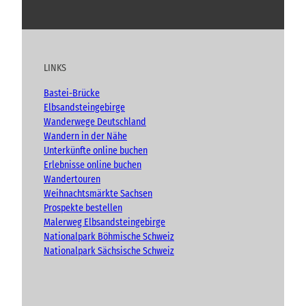
Y
F
I
B
d
o
a
n
l
H
e
u
c
s
o
r
t
e
t
g
b
u
b
a
LINKS
e
b
o
g
r
e
o
r
g
Bastei-Brücke
k
a
e
Elbsandsteingebirge
n
m
Wanderwege Deutschland
Wandern in der Nähe
Unterkünfte online buchen
Erlebnisse online buchen
Wandertouren
Weihnachtsmärkte Sachsen
Prospekte bestellen
Malerweg Elbsandsteingebirge
Nationalpark Böhmische Schweiz
Nationalpark Sächsische Schweiz