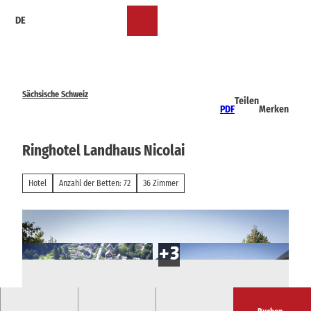
Z
DE
u
Merkzettel
Suche
Menü
m
I
n
h
a
Sächsische Schweiz
Teilen
l
PDF
Merken
t
Ringhotel Landhaus Nicolai
Hotel
Anzahl der Betten: 72
36 Zimmer