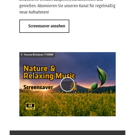
genießen. Abonnieren Sie unseren Kanal für regelmäßig
neue Aufnahmen!
Screensaver ansehen
© Yvonne Brückner / TVSSW
V
i
d
e
o
a
b