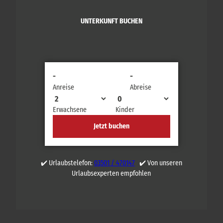
UNTERKUNFT BUCHEN
-
-
Anreise
Abreise
Erwachsene
Kinder
Jetzt buchen
✔️ Urlaubstelefon:
03501 / 470147
✔️ Von unseren
Urlaubsexperten empfohlen