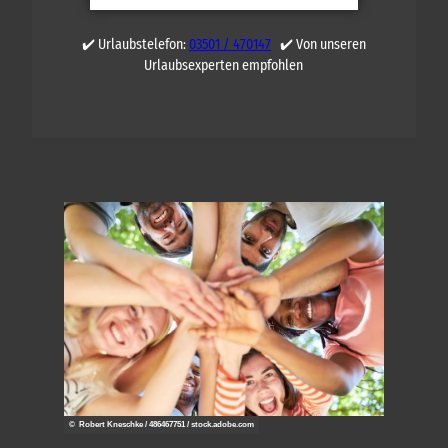
✔️ Urlaubstelefon:
03501 / 470147
✔️ Von unseren
Urlaubsexperten empfohlen
© Robert Kneschke / 486467751 / stock.adobe.com