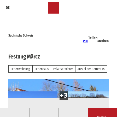
Z
DE
u
Merkzettel
Suche
Menü
m
I
n
h
a
Sächsische Schweiz
Teilen
l
PDF
Merken
t
Festung Märcz
Ferienwohnung
Ferienhaus
Privatvermieter
Anzahl der Betten: 15