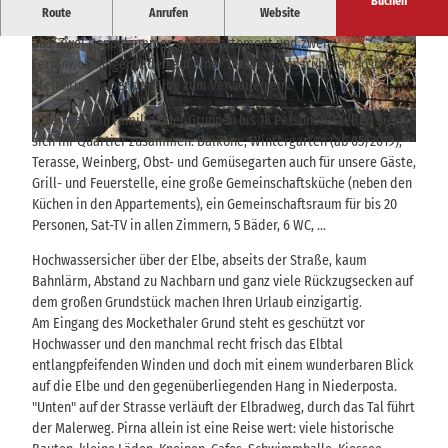
Buchen
Route
Anrufen
Website
2017/2018 bauten wir unser Elternhaus zur Ferienunterkunft
aus. Zwei Doppelzimmer, ein Appartement und zwei
© Kathleen Krenz |
CC-BY-SA
© Kathleen Krenz |
CC-BY-SA
Ferienwohnungen laden auf einer Terrasse des früheren Postaer
Steinbruchs über der Elbe zum Verweilen ein.
Ob einzeln, in Familie oder Gruppen bis 18 Personen, stellen Sie
sich Ihr Quartier zusammen. Balkone, Wintergarten (ab 05/2019),
© Kathleen Krenz |
CC-BY-SA
Terasse, Weinberg, Obst- und Gemüsegarten auch für unsere Gäste,
Grill- und Feuerstelle, eine große Gemeinschaftsküche (neben den
Küchen in den Appartements), ein Gemeinschaftsraum für bis 20
Personen, Sat-TV in allen Zimmern, 5 Bäder, 6 WC, ...
Hochwassersicher über der Elbe, abseits der Straße, kaum
Bahnlärm, Abstand zu Nachbarn und ganz viele Rückzugsecken auf
dem großen Grundstück machen Ihren Urlaub einzigartig.
Am Eingang des Mockethaler Grund steht es geschützt vor
Hochwasser und den manchmal recht frisch das Elbtal
entlangpfeifenden Winden und doch mit einem wunderbaren Blick
auf die Elbe und den gegenüberliegenden Hang in Niederposta.
"Unten" auf der Strasse verläuft der Elbradweg, durch das Tal führt
der Malerweg. Pirna allein ist eine Reise wert: viele historische