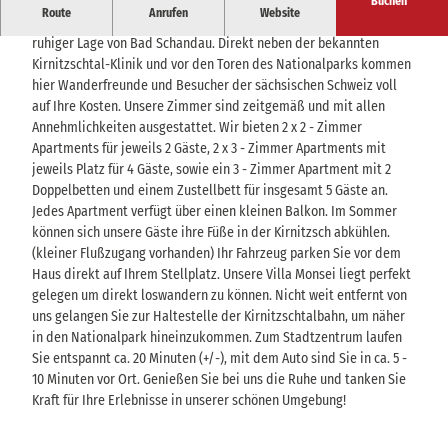
Buchen
Route
Anrufen
Website
Die liebevoll sanierte Villa mit 5 Ferienwohnungen erwartet Sie in
ruhiger Lage von Bad Schandau. Direkt neben der bekannten
Kirnitzschtal-Klinik und vor den Toren des Nationalparks kommen
hier Wanderfreunde und Besucher der sächsischen Schweiz voll
auf Ihre Kosten. Unsere Zimmer sind zeitgemäß und mit allen
Annehmlichkeiten ausgestattet. Wir bieten 2 x 2 - Zimmer
Apartments für jeweils 2 Gäste, 2 x 3 - Zimmer Apartments mit
jeweils Platz für 4 Gäste, sowie ein 3 - Zimmer Apartment mit 2
Doppelbetten und einem Zustellbett für insgesamt 5 Gäste an.
Jedes Apartment verfügt über einen kleinen Balkon. Im Sommer
können sich unsere Gäste ihre Füße in der Kirnitzsch abkühlen.
(kleiner Flußzugang vorhanden) Ihr Fahrzeug parken Sie vor dem
Haus direkt auf Ihrem Stellplatz. Unsere Villa Monsei liegt perfekt
gelegen um direkt loswandern zu können. Nicht weit entfernt von
uns gelangen Sie zur Haltestelle der Kirnitzschtalbahn, um näher
in den Nationalpark hineinzukommen. Zum Stadtzentrum laufen
Sie entspannt ca. 20 Minuten (+/-), mit dem Auto sind Sie in ca. 5 -
10 Minuten vor Ort. Genießen Sie bei uns die Ruhe und tanken Sie
Kraft für Ihre Erlebnisse in unserer schönen Umgebung!