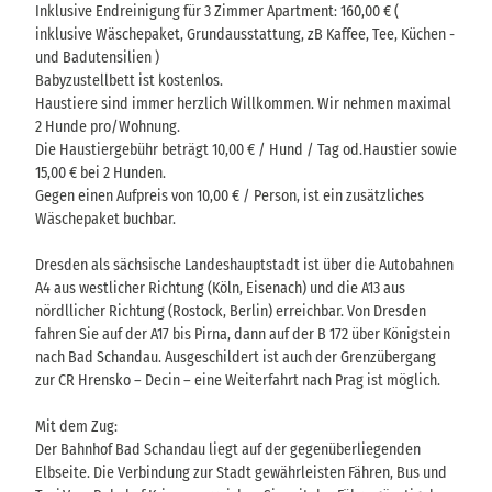
Inklusive Endreinigung für 3 Zimmer Apartment: 160,00 € (
inklusive Wäschepaket, Grundausstattung, zB Kaffee, Tee, Küchen -
und Badutensilien )
Babyzustellbett ist kostenlos.
Haustiere sind immer herzlich Willkommen. Wir nehmen maximal
2 Hunde pro/Wohnung.
Die Haustiergebühr beträgt 10,00 € / Hund / Tag od.Haustier sowie
15,00 € bei 2 Hunden.
Gegen einen Aufpreis von 10,00 € / Person, ist ein zusätzliches
Wäschepaket buchbar.
Dresden als sächsische Landeshauptstadt ist über die Autobahnen
A4 aus westlicher Richtung (Köln, Eisenach) und die A13 aus
nördllicher Richtung (Rostock, Berlin) erreichbar. Von Dresden
fahren Sie auf der A17 bis Pirna, dann auf der B 172 über Königstein
nach Bad Schandau. Ausgeschildert ist auch der Grenzübergang
zur CR Hrensko – Decin – eine Weiterfahrt nach Prag ist möglich.
Mit dem Zug:
Der Bahnhof Bad Schandau liegt auf der gegenüberliegenden
Elbseite. Die Verbindung zur Stadt gewährleisten Fähren, Bus und