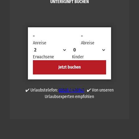
UNTERKUNFT BUCHEN
-
-
Anreise
Abreise
Erwachsene
Kinder
Jetzt buchen
✔️ Urlaubstelefon:
03501 / 470147
✔️ Von unseren
Urlaubsexperten empfohlen