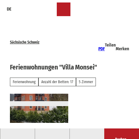
Z
DE
u
Merkzettel
Suche
Menü
m
I
n
h
a
Sächsische Schweiz
Teilen
l
PDF
Merken
t
Ferienwohnungen "Villa Monsei"
Ferienwohnung
Anzahl der Betten: 17
5 Zimmer
© Diana Lehmann |
CC-BY-SA