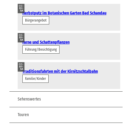
CC-
BY-
SA
Herbstputz im Botanischen Garten Bad Schandau
Bürgerangebot
CC-
BY-
SA
Farne und Schattenpflanzen
Führung/Besichtigung
CC-
BY-
SA
Traditionsfahrten mit der Kirnitzschtalbahn
Familie/Kinder
Sehenswertes
Touren