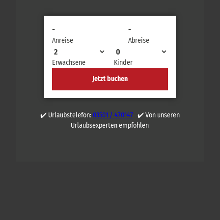
-
-
Anreise
Abreise
Erwachsene
Kinder
Jetzt buchen
✔️ Urlaubstelefon:
03501 / 470147
✔️ Von unseren
Urlaubsexperten empfohlen