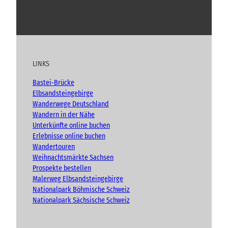
l
s
Y
F
I
B
l
c
h
o
a
n
l
n
i
u
c
s
o
“
c
t
e
t
g
h
u
b
a
t
LINKS
b
o
g
e
e
o
r
n
Bastei-Brücke
(
k
a
Elbsandsteingebirge
A
m
Wanderwege Deutschland
d
Wandern in der Nähe
v
Unterkünfte online buchen
e
n
Erlebnisse online buchen
t
Wandertouren
)
Weihnachtsmärkte Sachsen
Prospekte bestellen
Malerweg Elbsandsteingebirge
Nationalpark Böhmische Schweiz
Nationalpark Sächsische Schweiz