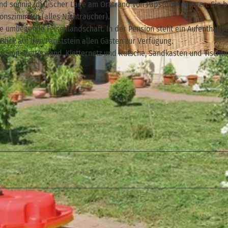
und sonnig idyllischer Lage am Ortsrand von Papstdorf gelegen. Sie 
nszimmern (alles Nichtraucher).
ie umliegende Felsenlandschaft. In der Pension steht ein Aufenthalts
lick auf den Papststein allen Gästen zur Verfügung.
urg mit Kletterwand, Kletternetz und Rutsche, Sandkasten und Tischte
© Gabriele Schmidt |
CC-BY-SA