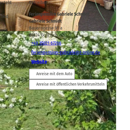
besteht
Betreiber
Ferienpension Gabriele Schmidt
- und
Gabriele Schmidt
Bauerngasse 91 a
nnis.
01824
Gohrisch
+49 35021 67286
ferienpension-gabriele@t-online.de
Website
Anreise mit dem Auto
Anreise mit öffentlichen Verkehrsmitteln