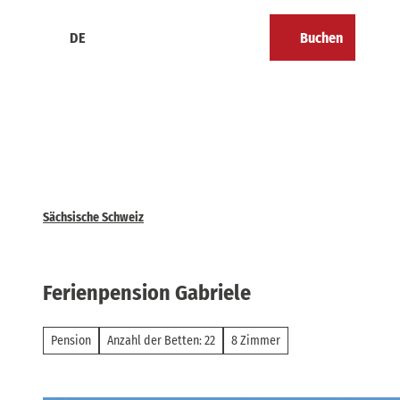
Z
u
DE
Buchen
Kalender
Merkzettel
Suche
Menü
m
I
n
h
a
l
t
Sächsische Schweiz
Ferienpension Gabriele
Pension
Anzahl der Betten: 22
8 Zimmer