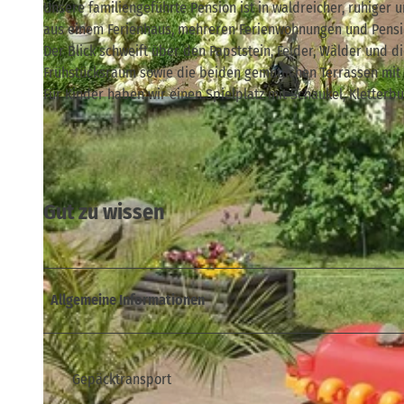
Unsere familiengeführte Pension ist in waldreicher, ruhiger 
aus einem Ferienhaus, mehreren Ferienwohnungen und Pensio
Der Blick schweift über den Papststein, Felder, Wälder und d
Frühstücksraum sowie die beiden gemütlichen Terrassen mit B
Für Kinder haben wir einen Spielplatz mit Schaukel, Kletterb
© Gabriele Schmidt |
CC-BY-SA
Gut zu wissen
Allgemeine Informationen
Gepäcktransport