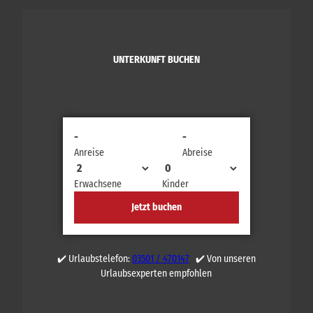
UNTERKUNFT BUCHEN
-
-
Anreise
Abreise
Erwachsene
Kinder
Jetzt buchen
✔️ Urlaubstelefon:
03501 / 470147
✔️ Von unseren
Urlaubsexperten empfohlen