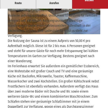
Buchen
Route
Anrufen
Herzlich Willkommen in unserem Ferienhaus, unweit des
Felsenlabyrinths Langenhennersdorf, in welchem Charme und
A
E
Moderne aufeinandertreffen. Unser Haus ist bestens für Familien
u
i
geeignet und ein idealer Ausgangspunkt für unzählige
ß
n
Wanderungen sowie einen erlebnisreichen Aufenthalt in der
e
f
Sächsischen Schweiz. Eine Ladesäule für E-Autos steht zur
n
a
Verfügung.
© Familie Pohl |
CC-BY-SA
a
h
Die Nutzung der Sauna ist zu einem Aufpreis von 50,00 € pro
n
r
Aufenthalt möglich. Diese ist für 2 bis max. 6 Personen geeignet
s
t
und steht für unsere Gäste für noch mehr Entspannung bei kühlen
i
m
Temperaturen im Garten zur Verfügung. Bestens geeignet nach
c
i
einer Wanderung.
h
t
Im Ferienhaus erwartet Sie außerdem ein gemütlicher Essbereich,
t
B
eine Wohnstube mit großer Couch und TV und eine geräumige
m
e
Küche mit Backofen, Mikrowelle, Toaster, Kaffeemaschine,
i
l
Wasserkocher und zwei Kochstellen. Ein großer Kühlschrank nebst
t
e
Frostfächern ist ebenfalls vorhanden. Außerdem verfügt das Haus
P
u
über zwei moderne Bäder mit Dusche und Wc sowie einem
a
c
weiteren Gäste-Wc und einem kombinierten Waschtrockner. Zum
l
h
Schlafen stehen vier geräumige Schlafzimmer mit je einem
m
t
Doppelbett zur Verfügung, wovon eines als Durchgangszimmer