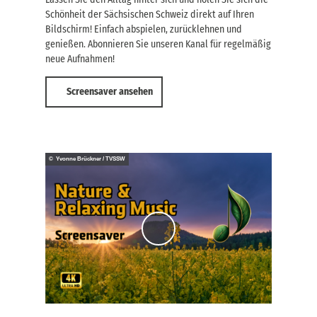
Schönheit der Sächsischen Schweiz direkt auf Ihren
Bildschirm! Einfach abspielen, zurücklehnen und
genießen. Abonnieren Sie unseren Kanal für regelmäßig
neue Aufnahmen!
Screensaver ansehen
© Yvonne Brückner / TVSSW
V
i
d
e
o