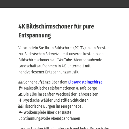
4K Bildschirmschoner für pure
Entspannung
Verwandeln Sie Ihren Bildschirm (PC, TV) in ein Fenster
zur Sächsischen Schweiz – mit unseren kostenlosen
Bildschirmschonern auf YouTube. Atemberaubende
Landschaftsaufnahmen in 4K, untermalt mit
handverlesener Entspannungsmusik.
🌅 Sonnenaufgänge über dem
Elbsandsteingebirge
🏞️ Majestätische Felsformationen & Tafelberge
🌊 Die Elbe im sanften Wechsel der Jahreszeiten
🌲 Mystische Wälder und stille Schluchten
🏰 Historische Burgen im Morgennebel
☁️ Wolkenspiele über der Bastei
🌙 Stimmungsvolle Abendpanoramen
Lassen Sie den Alltag hinter sich und holen Sie sich die