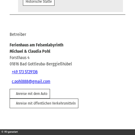
Historische Stätte
Betreiber
Ferienhaus am Felsenlabyrinth
Michael & Claudia Pohl
Forsthaus 4
01816
Bad Gottleuba-Berggießhübel
+49 173 5729136
c.pohl888@gmail.com
Anreise mit dem Auto
Anreise mit öffentlichen Verkehrsmitteln
© KI-generiert