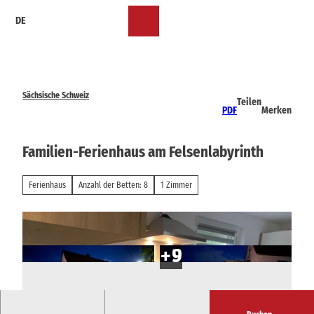
Z
DE
u
Merkzettel
Suche
Menü
m
I
n
h
a
Sächsische Schweiz
Teilen
l
PDF
Merken
t
Familien-Ferienhaus am Felsenlabyrinth
Ferienhaus
Anzahl der Betten: 8
1 Zimmer