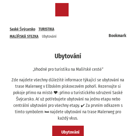
T
o
CZ
Bookmark
Search
Menu
c
list
o
n
Saské Švýcarsko
TURISTIKA
t
Bookmark
MALÍŘSKÁ STEZKA
Ubytování
e
n
t
Ubytování
„Vhodné pro turistiku na Malířské cestě“
Zde najdete všechny důležité informace týkající se ubytování na
trase Malerweg v Elbském pískovcovém pohoří. Rezervujte si
pokoje přímo na místě ❤️: přímo u turistického sdružení Saské
Švýcarsko. Ať už potřebujete ubytování na jednu etapu nebo
centrální ubytování pro všechny etapy. ✔️ Za prvním odkazem s
tímto symbolem 🛏️ najdete ubytování na trase Malerweg pro
každý vkus.
Ubytování