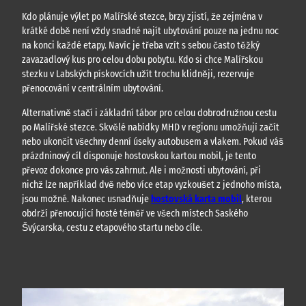
Kdo plánuje výlet po Malířské stezce, brzy zjistí, že zejména v
krátké době není vždy snadné najít ubytování pouze na jednu noc
na konci každé etapy. Navíc je třeba vzít s sebou často těžký
zavazadlový kus pro celou dobu pobytu. Kdo si chce Malířskou
stezku v Labských pískovcích užít trochu klidněji, rezervuje
přenocování v centrálním ubytování.
Alternativně stačí i základní tábor pro celou dobrodružnou cestu
po Malířské stezce. Skvělé nabídky MHD v regionu umožňují začít
nebo ukončit všechny denní úseky autobusem a vlakem. Pokud váš
prázdninový cíl disponuje hostovskou kartou mobil, je tento
převoz dokonce pro vás zahrnut. Ale i možnosti ubytování, při
nichž lze například dvě nebo více etap vyzkoušet z jednoho místa,
jsou možné. Nakonec usnadňuje
hostovská karta mobil
, kterou
obdrží přenocující hosté téměř ve všech místech Saského
Švýcarska, cestu z etapového startu nebo cíle.