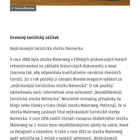
© Yvonne Brückner
Oceněný turistický zážitek
Nejkrásnější turistická stezka Německa
V roce 2006 byla stezka Malerweg v Elbských pískovcových horách
rekonstruována na základě historických dokumentů a nově
značena tak, aby odpovídala kvalitativním nárokům dnešních
turistů. Již o rok později ji časopis Wandermagazin vyhlásil za
„nejkrásnější turistickou stezku Německa“. O rok později
následovala navíc internetová cena veřejnosti „Nejoblíbenější
turistická stezka Německa“. Nesčetné cestopisy, příspěvky na
blogu nebo články v tisku chválí stezku Malerweg. Potvrzují, že si
stezka Malerweg zaslouží titul nejkrásnější turistické stezky
Německa. V roce 2016 zvolili čtenáři časopisu Globetrotter stezku
Malerweg na 3. místo mezi nejoblíbenějšími výlety na světě, hned
za Patagonií a Islandem. A také v roce 2023 se stezka Malerweg
opět umístila na 3. místě v soutěži veřejnosti „Nejkrásnější