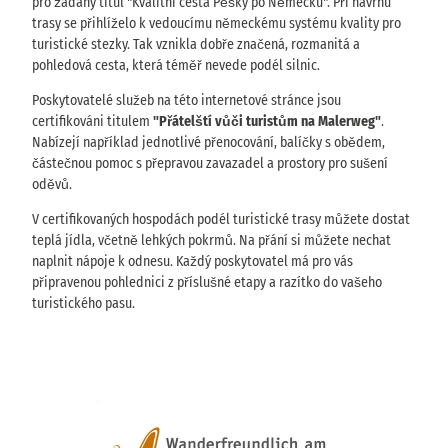
pro žádaný titul "Kvalitní cesta Pěšky po Německu". Při návrhu
trasy se přihlíželo k vedoucímu německému systému kvality pro
turistické stezky. Tak vznikla dobře značená, rozmanitá a
pohledová cesta, která téměř nevede podél silnic.
Poskytovatelé služeb na této internetové stránce jsou
certifikováni titulem
"Přátelští vůči turistům na Malerweg"
.
Nabízejí například jednotlivé přenocování, balíčky s obědem,
částečnou pomoc s přepravou zavazadel a prostory pro sušení
oděvů.
V certifikovaných hospodách podél turistické trasy můžete dostat
teplá jídla, včetně lehkých pokrmů. Na přání si můžete nechat
naplnit nápoje k odnesu. Každý poskytovatel má pro vás
připravenou pohlednici z příslušné etapy a razítko do vašeho
turistického pasu.