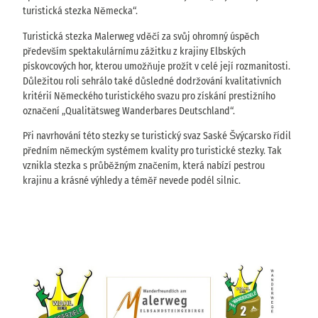
turistická stezka Německa“.
Turistická stezka Malerweg vděčí za svůj ohromný úspěch
především spektakulárnímu zážitku z krajiny Elbských
pískovcových hor, kterou umožňuje prožít v celé její rozmanitosti.
Důležitou roli sehrálo také důsledné dodržování kvalitativních
kritérií Německého turistického svazu pro získání prestižního
označení „Qualitätsweg Wanderbares Deutschland“.
Při navrhování této stezky se turistický svaz Saské Švýcarsko řídil
předním německým systémem kvality pro turistické stezky. Tak
vznikla stezka s průběžným značením, která nabízí pestrou
krajinu a krásné výhledy a téměř nevede podél silnic.