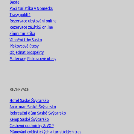
e
o
r
Bastei
k
a
Pěší turistika v Německu
m
Trasy poblíž
Rezervace ubytování online
Rezervace zážitků online
Zimní turistika
Vánoční trhy Sasko
Pískovcové útesy
Objednat prospekty
Malerweg Pískovcové útesy
REZERVACE
Hotel Saské Švýcarsko
Apartmán Saské Švýcarsko
Rekreační dům Saské Švýcarsko
Kemp Saské Švýcarsko
Cestovní podmínky & VOP
Plánování cyklistických a turistických tras