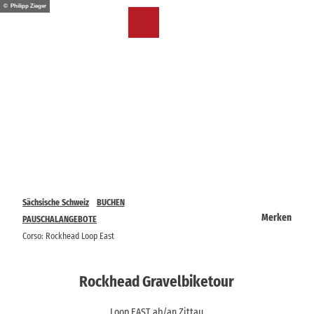
Z
© Philipp Zieger
u
DE
Merkzettel
Suche
Menü
m
I
n
h
a
l
t
Sächsische Schweiz
BUCHEN
Merken
PAUSCHALANGEBOTE
Corso: Rockhead Loop East
Rockhead Gravelbiketour
Loop EAST ab/an Zittau