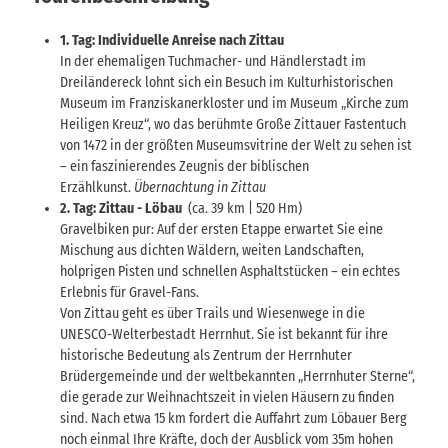
1. Tag: Individuelle Anreise nach Zittau
In der ehemaligen Tuchmacher- und Händlerstadt im
Dreiländereck lohnt sich ein Besuch im Kulturhistorischen
Museum im Franziskanerkloster und im Museum „Kirche zum
Heiligen Kreuz“, wo das berühmte Große Zittauer Fastentuch
von 1472 in der größten Museumsvitrine der Welt zu sehen ist
– ein faszinierendes Zeugnis der biblischen
Erzählkunst.
Übernachtung in Zittau
2. Tag: Zittau - Löbau
(ca. 39 km | 520 Hm)
Gravelbiken pur: Auf der ersten Etappe erwartet Sie eine
Mischung aus dichten Wäldern, weiten Landschaften,
holprigen Pisten und schnellen Asphaltstücken – ein echtes
Erlebnis für Gravel-Fans.
Von Zittau geht es über Trails und Wiesenwege in die
UNESCO-Welterbestadt Herrnhut. Sie ist bekannt für ihre
historische Bedeutung als Zentrum der Herrnhuter
Brüdergemeinde und der weltbekannten „Herrnhuter Sterne“,
die gerade zur Weihnachtszeit in vielen Häusern zu finden
sind. Nach etwa 15 km fordert die Auffahrt zum Löbauer Berg
noch einmal Ihre Kräfte, doch der Ausblick vom 35m hohen