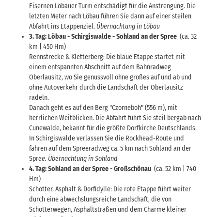
Eisernen Löbauer Turm entschädigt für die Anstrengung. Die
letzten Meter nach Löbau führen Sie dann auf einer steilen
Abfahrt ins Etappenziel.
Übernachtung in Löbau
3. Tag: Löbau - Schirgiswalde - Sohland an der Spree
(ca. 32
km | 450 Hm)
Rennstrecke & Kletterberg: Die blaue Etappe startet mit
einem entspannten Abschnitt auf dem Bahnradweg
Oberlausitz, wo Sie genussvoll ohne großes auf und ab und
ohne Autoverkehr durch die Landschaft der Oberlausitz
radeln.
Danach geht es auf den Berg "Czorneboh" (556 m), mit
herrlichen Weitblicken. Die Abfahrt führt Sie steil bergab nach
Cunewalde, bekannt für die größte Dorfkirche Deutschlands.
In Schirgiswalde verlassen Sie die Rockhead-Route und
fahren auf dem Spreeradweg ca. 5 km nach Sohland an der
Spr
ee. Übernachtung in Sohland
4. Tag: Sohland an der Spree - Großschönau
(ca. 52 km | 740
Hm)
Schotter, Asphalt & Dorfidylle: Die rote Etappe führt weiter
durch eine abwechslungsreiche Landschaft, die von
Schotterwegen, Asphaltstraßen und dem Charme kleiner