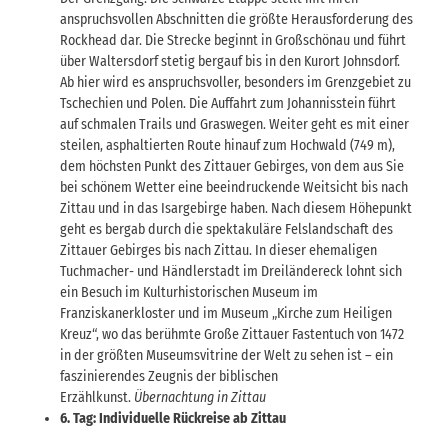
anspruchsvollen Abschnitten die größte Herausforderung des
Rockhead dar. Die Strecke beginnt in Großschönau und führt
über Waltersdorf stetig bergauf bis in den Kurort Johnsdorf.
Ab hier wird es anspruchsvoller, besonders im Grenzgebiet zu
Tschechien und Polen. Die Auffahrt zum Johannisstein führt
auf schmalen Trails und Graswegen. Weiter geht es mit einer
steilen, asphaltierten Route hinauf zum Hochwald (749 m),
dem höchsten Punkt des Zittauer Gebirges, von dem aus Sie
bei schönem Wetter eine beeindruckende Weitsicht bis nach
Zittau und in das Isargebirge haben. Nach diesem Höhepunkt
geht es bergab durch die spektakuläre Felslandschaft des
Zittauer Gebirges bis nach Zittau. In dieser ehemaligen
Tuchmacher- und Händlerstadt im Dreiländereck lohnt sich
ein Besuch im Kulturhistorischen Museum im
Franziskanerkloster und im Museum „Kirche zum Heiligen
Kreuz“, wo das berühmte Große Zittauer Fastentuch von 1472
in der größten Museumsvitrine der Welt zu sehen ist – ein
faszinierendes Zeugnis der biblischen
Erzählkunst.
Übernachtung in Zittau
6. Tag: Individuelle Rückreise ab Zittau