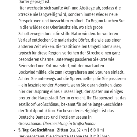
Dörfer geprägt ist.
Hier wechseln sich sanfte Auf- und Abstiege ab, sodass die
Strecke nie langweilig wird, sondern immer wieder neue
Perspektiven und Aussichten eröffnet. Zu Beginn tauchen Sie
in die Wälder der Oberlausitz ein, wo sich grobe
Schotterwege durch die stille Natur winden. Im weiteren
Verlauf entdecken Sie malerische Dörfer, die wie aus einer
anderen Zeit wirken. Die traditionellen Umgebindehäuser,
typisch für diese Region, verleihen der Strecke einen ganz
besonderen Charme. Unterwegs passieren Sie Orte wie
Beiersdorf und Kottmarsdorf, mit der markanten
Bockwindmühle, die zum Fotografieren und Staunen einlädt.
Achten Sie unterwegs auf die Spreequellen, die Sie passieren
– ein faszinierender Moment, wenn Sie daran denken, dass
hier der Ursprung eines Flusses liegt, der später um einiges
breiter die Hauptstadt Berlin erreicht. Ihr Etappenziel ist das
Textildorf Großschönau, bekannt für seine lange Geschichte
der Textilproduktion. Ein besonderes Highlight ist das
Deutsche Damast- und Frottiermuseum in
Großschönau.
Übernachtung in Großschönau
5. Tag: Großschönau - Zittau
(ca. 32 km | 610 Hm)
Der Grenzgang: Die schwarze Etappe stellt mit ihren