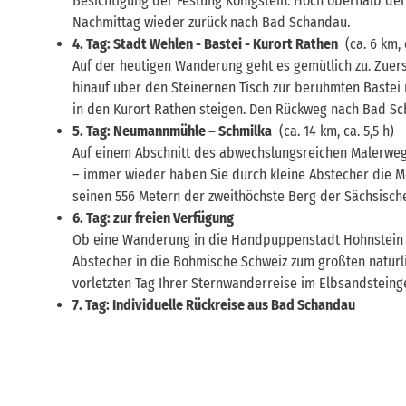
Besichtigung der Festung Königstein. Hoch oberhalb de
Nachmittag wieder zurück nach Bad Schandau.
4. Tag: Stadt Wehlen - Bastei - Kurort Rathen
(ca. 6 km, 
Auf der heutigen Wanderung geht es gemütlich zu. Zuer
hinauf über den Steinernen Tisch zur berühmten Bastei m
in den Kurort Rathen steigen. Den Rückweg nach Bad Sch
5. Tag: Neumannmühle – Schmilka
(ca. 14 km, ca. 5,5 h)
Auf einem Abschnitt des abwechslungsreichen Malerwegs
– immer wieder haben Sie durch kleine Abstecher die Mö
seinen 556 Metern der zweithöchste Berg der Sächsisch
6. Tag: zur freien Verfügung
Ob eine Wanderung in die Handpuppenstadt Hohnstein mi
Abstecher in die Böhmische Schweiz zum größten natürli
vorletzten Tag Ihrer Sternwanderreise im Elbsandstein
7. Tag: Individuelle Rückreise aus Bad Schandau