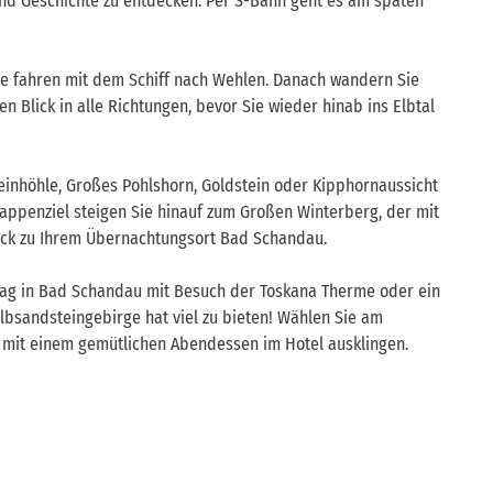
and Geschichte zu entdecken. Per S-Bahn geht es am späten
ie fahren mit dem Schiff nach Wehlen. Danach wandern Sie
 Blick in alle Richtungen, bevor Sie wieder hinab ins Elbtal
einhöhle, Großes Pohlshorn, Goldstein oder Kipphornaussicht
tappenziel steigen Sie hinauf zum Großen Winterberg, der mit
rück zu Ihrem Übernachtungsort Bad Schandau.
Tag in Bad Schandau mit Besuch der Toskana Therme oder ein
lbsandsteingebirge hat viel zu bieten! Wählen Sie am
 mit einem gemütlichen Abendessen im Hotel ausklingen.