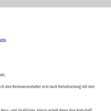
uchs
utz.
rch den Reiseveranstalter erst nach Reisebuchung mit den
ss- und Visafristen. Hierzu erteilt Ihnen Ihre Botschaft