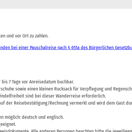
en und vor Ort zu zahlen.
enden bei einer Pauschalreise nach § 651a des Bürgerlichen Gesetzb
 bis 7 Tage vor Anreisedatum buchbar.
schuhe sowie einen kleinen Rucksack für Verpflegung und Regensch
indelfreiheit sind bei dieser Wanderreise erforderlich.
 auf der Reisebestätigung/Rechnung vermerkt und wird dem Gast du
n möglich: deutsch und englisch.
geeignet.
eisdokumente. Alle anderen Personen beachten bitte die jeweiligen Pa