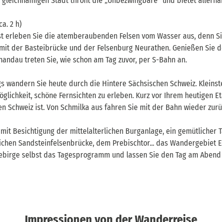
r gleichnamigen Stadt thront die „Unbezwingbare“ und bietet allerh
ca. 2 h)
st erleben Sie die atemberaubenden Felsen vom Wasser aus, denn S
it der Basteibrücke und der Felsenburg Neurathen. Genießen Sie den
andau treten Sie, wie schon am Tag zuvor, per S-Bahn an.
 wandern Sie heute durch die Hintere Sächsischen Schweiz. Kleinst
glichkeit, schöne Fernsichten zu erleben. Kurz vor Ihrem heutigen E
en Schweiz ist. Von Schmilka aus fahren Sie mit der Bahn wieder zu
t Besichtigung der mittelalterlichen Burganlage, ein gemütlicher 
chen Sandsteinfelsenbrücke, dem Prebischtor... das Wandergebiet E
gebirge selbst das Tagesprogramm und lassen Sie den Tag am Abend
Impressionen von der Wanderreise