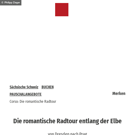
Z
© Philipp Zieger
u
DE
Merkzettel
Suche
Menü
m
I
n
h
a
l
t
Sächsische Schweiz
BUCHEN
Merken
PAUSCHALANGEBOTE
Corso: Die romantische Radtour
Die romantische Radtour entlang der Elbe
von Dresden nach Prag