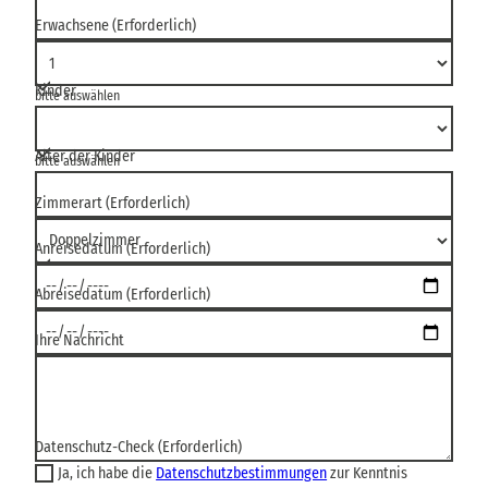
Erwachsene
(Erforderlich)
Kinder
bitte auswählen
Alter der Kinder
bitte auswählen
Zimmerart
(Erforderlich)
Anreisedatum
(Erforderlich)
Abreisedatum
(Erforderlich)
Ihre Nachricht
Datenschutz-Check
(Erforderlich)
Ja, ich habe die
Datenschutzbestimmungen
zur Kenntnis