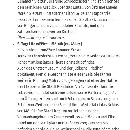
Bummeln Sie zur Burgruine Schreckenstein und genießen Sie
den herrlichen Ausblick über das Elbtal. Von Ústí nad Labem
radeln Sie zum Elbstädtchen Litoměřice. Ihr Etappenziel
bezaubert mit seinem harmonischen Stadtplatz, umrahmt
von Bürgerhäusern verschiedener Baustile, und den
zahlreichen sehenswerten Kirchen.
Übernachtung in Litoměřice
5. Tag: Litoměřice – Mělník (ca. 45 km)
Kurz hinter Litoměřice kommen Sie an
Terezín/Theresienstadt vorbei, wo sich die Gedenkstätte des
Konzentrationslagers Theresienstadt befindet.
Auch das Ghettomuseum und der jüdische Friedhof
dokumentieren die Geschehnisse dieser Zeit. Sie fahren
weiter in Richtung Mělník und gelangen auf etwa der Hälfte
der Etappe in die Stadt Roudnice. Am Schloss der Familie
Lobkowicz befindet sich eine sehenswerte Gartenanlage. Zu
den Öffnungszeiten sind auch Führungen im Schloss möglich.
Schon von Weitem sehen Sie auf Ihrer Weiterfahrt das Schloss
von Mělník. Die Stadt liegt im mittelböhmischen
Weinanbaugebiet am Zusammenfluss von Moldau und Elbe.
Rund um den Markplatz und auf dem Weg zum Schloss
befinden sich viele kleine Weinschänken, die gute böhmische