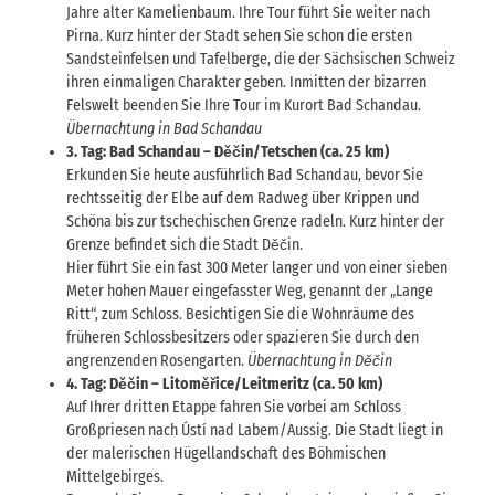
Jahre alter Kamelienbaum. Ihre Tour führt Sie weiter nach
Pirna. Kurz hinter der Stadt sehen Sie schon die ersten
Sandsteinfelsen und Tafelberge, die der Sächsischen Schweiz
ihren einmaligen Charakter geben. Inmitten der bizarren
Felswelt beenden Sie Ihre Tour im Kurort Bad Schandau.
Übernachtung in Bad Schandau
3. Tag: Bad Schandau – Děčin/Tetschen (ca. 25 km)
Erkunden Sie heute ausführlich Bad Schandau, bevor Sie
rechtsseitig der Elbe auf dem Radweg über Krippen und
Schöna bis zur tschechischen Grenze radeln. Kurz hinter der
Grenze befindet sich die Stadt Děčin.
Hier führt Sie ein fast 300 Meter langer und von einer sieben
Meter hohen Mauer eingefasster Weg, genannt der „Lange
Ritt“, zum Schloss. Besichtigen Sie die Wohnräume des
früheren Schlossbesitzers oder spazieren Sie durch den
angrenzenden Rosengarten.
Übernachtung in Děčin
4. Tag: Děčin – Litoměřice/Leitmeritz (ca. 50 km)
Auf Ihrer dritten Etappe fahren Sie vorbei am Schloss
Großpriesen nach Ústí nad Labem/Aussig. Die Stadt liegt in
der malerischen Hügellandschaft des Böhmischen
Mittelgebirges.