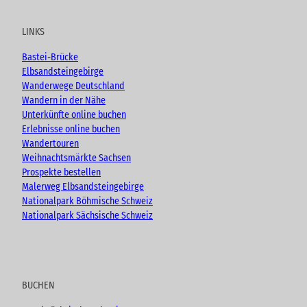
t
e
t
g
u
b
a
LINKS
b
o
g
e
o
r
Bastei-Brücke
k
a
Elbsandsteingebirge
m
Wanderwege Deutschland
Wandern in der Nähe
Unterkünfte online buchen
Erlebnisse online buchen
Wandertouren
Weihnachtsmärkte Sachsen
Prospekte bestellen
Malerweg Elbsandsteingebirge
Nationalpark Böhmische Schweiz
Nationalpark Sächsische Schweiz
BUCHEN