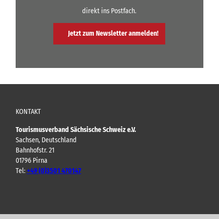
direkt ins Postfach.
Jetzt zum Newsletter anmelden!
KONTAKT
Tourismusverband Sächsische Schweiz e.V.
Sachsen, Deutschland
Bahnhofstr. 21
01796 Pirna
Tel:
+49 (0)3501 470147
Y
F
I
B
o
a
n
l
u
c
s
o