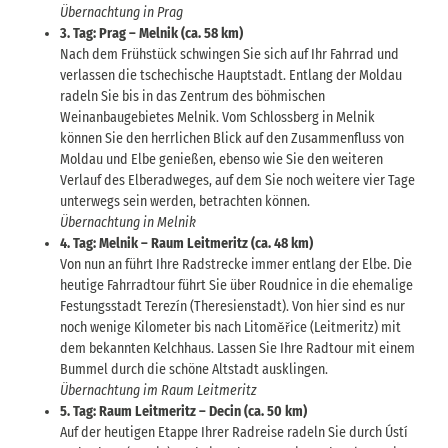
Übernachtung in Prag
3. Tag: Prag – Melnik (ca. 58 km)
Nach dem Frühstück schwingen Sie sich auf Ihr Fahrrad und
verlassen die tschechische Hauptstadt. Entlang der Moldau
radeln Sie bis in das Zentrum des böhmischen
Weinanbaugebietes Melnik. Vom Schlossberg in Melnik
können Sie den herrlichen Blick auf den Zusammenfluss von
Moldau und Elbe genießen, ebenso wie Sie den weiteren
Verlauf des Elberadweges, auf dem Sie noch weitere vier Tage
unterwegs sein werden, betrachten können.
Übernachtung in Melnik
4. Tag: Melnik – Raum Leitmeritz (ca. 48 km)
Von nun an führt Ihre Radstrecke immer entlang der Elbe. Die
heutige Fahrradtour führt Sie über Roudnice in die ehemalige
Festungsstadt Terezín (Theresienstadt). Von hier sind es nur
noch wenige Kilometer bis nach Litoměřice (Leitmeritz) mit
dem bekannten Kelchhaus. Lassen Sie Ihre Radtour mit einem
Bummel durch die schöne Altstadt ausklingen.
Übernachtung im Raum Leitmeritz
5. Tag: Raum Leitmeritz – Decin (ca. 50 km)
Auf der heutigen Etappe Ihrer Radreise radeln Sie durch Ústí