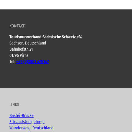
KONTAKT
Tourismusverband Sächsische Schweiz e.V.
Sachsen, Deutschland
Bahnhofstr. 21
01796 Pirna
Tel:
+49 (0)3501 470147
Y
F
I
B
o
a
n
l
u
c
s
o
t
e
t
g
u
b
a
LINKS
b
o
g
e
o
r
Bastei-Brücke
k
a
Elbsandsteingebirge
m
Wanderwege Deutschland