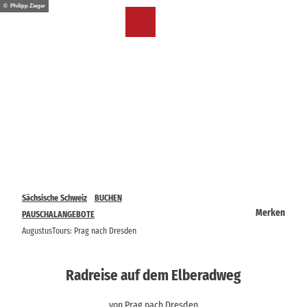
Z
© Philipp Zieger
u
DE
Merkzettel
Suche
Menü
m
I
n
h
a
l
t
Sächsische Schweiz
BUCHEN
Merken
PAUSCHALANGEBOTE
AugustusTours: Prag nach Dresden
Radreise auf dem Elberadweg
von Prag nach Dresden