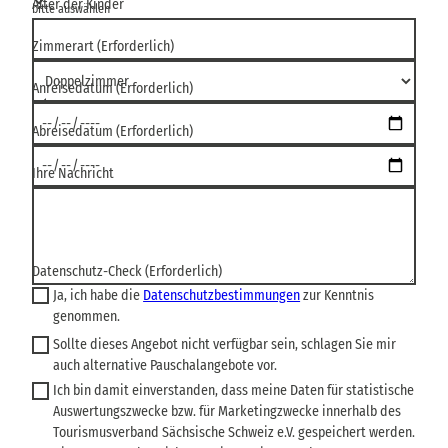
Alter der Kinder
bitte auswählen
Zimmerart
(Erforderlich)
Anreisedatum
(Erforderlich)
Abreisedatum
(Erforderlich)
Ihre Nachricht
Datenschutz-Check
(Erforderlich)
Ja, ich habe die
Datenschutzbestimmungen
zur Kenntnis
genommen.
Sollte dieses Angebot nicht verfügbar sein, schlagen Sie mir
auch alternative Pauschalangebote vor.
Ich bin damit einverstanden, dass meine Daten für statistische
Auswertungszwecke bzw. für Marketingzwecke innerhalb des
Tourismusverband Sächsische Schweiz e.V. gespeichert werden.