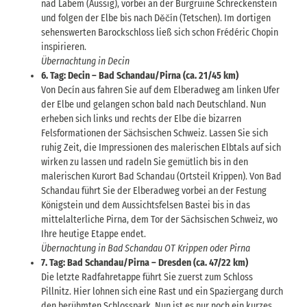
nad Labem (Aussig), vorbei an der Burgruine Schreckenstein
und folgen der Elbe bis nach Děčín (Tetschen). Im dortigen
sehenswerten Barockschloss ließ sich schon Frédéric Chopin
inspirieren.
Übernachtung in Decin
6. Tag: Decin – Bad Schandau/Pirna (ca. 21/45 km)
Von Decín aus fahren Sie auf dem Elberadweg am linken Ufer
der Elbe und gelangen schon bald nach Deutschland. Nun
erheben sich links und rechts der Elbe die bizarren
Felsformationen der Sächsischen Schweiz. Lassen Sie sich
ruhig Zeit, die Impressionen des malerischen Elbtals auf sich
wirken zu lassen und radeln Sie gemütlich bis in den
malerischen Kurort Bad Schandau (Ortsteil Krippen). Von Bad
Schandau führt Sie der Elberadweg vorbei an der Festung
Königstein und dem Aussichtsfelsen Bastei bis in das
mittelalterliche Pirna, dem Tor der Sächsischen Schweiz, wo
Ihre heutige Etappe endet.
Übernachtung in Bad Schandau OT Krippen oder Pirna
7. Tag: Bad Schandau/Pirna – Dresden (ca. 47/22 km)
Die letzte Radfahretappe führt Sie zuerst zum Schloss
Pillnitz. Hier lohnen sich eine Rast und ein Spaziergang durch
den berühmten Schlosspark. Nun ist es nur noch ein kurzes