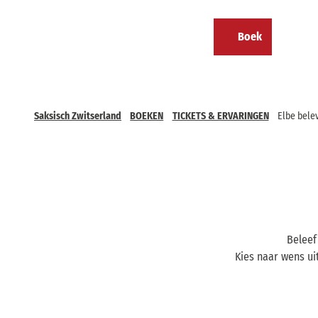
T
o
NL
Boek
c
Calendar
Bookmark
Zoeken
Menu
lijst
o
n
t
e
Saksisch Zwitserland
BOEKEN
TICKETS & ERVARINGEN
Elbe bele
n
t
Beleef
Kies naar wens ui