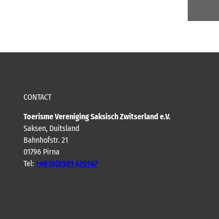
CONTACT
Toerisme Vereniging Saksisch Zwitserland e.V.
Saksen, Duitsland
Bahnhofstr. 21
01796 Pirna
Tel:
+49 (0)3501 470147
Y
F
I
B
o
a
n
l
u
c
s
o