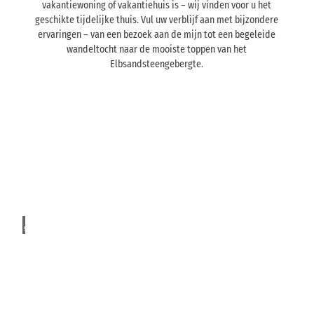
vakantiewoning of vakantiehuis is – wij vinden voor u het
geschikte tijdelijke thuis. Vul uw verblijf aan met bijzondere
ervaringen – van een bezoek aan de mijn tot een begeleide
wandeltocht naar de mooiste toppen van het
Elbsandsteengebergte.
A
c
c
U
w
o
p
m
e
m
© KI
r
gener
o
iert
f
d
e
a
c
t
t
E
e
i
r
v
e
v
Z
e