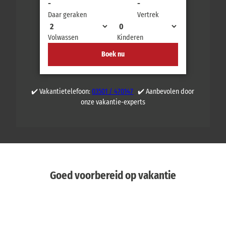
b
-
-
e
a
r
Daar geraken
Vertrek
o
g
u
a
Volwassen
Kinderen
t
g
e
Boek nu
e
R
o
c
k
✔️ Vakantietelefoon:
03501 / 470147
✔️ Aanbevolen door
h
onze vakantie-experts
e
a
d
Goed voorbereid op vakantie