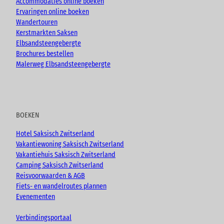
a
Accommodaties online boeken
g
Ervaringen online boeken
.
Wandertouren
Kerstmarkten Saksen
Elbsandsteengebergte
Brochures bestellen
Malerweg Elbsandsteengebergte
BOEKEN
Hotel Saksisch Zwitserland
Vakantiewoning Saksisch Zwitserland
Vakantiehuis Saksisch Zwitserland
Camping Saksisch Zwitserland
Reisvoorwaarden & AGB
Fiets- en wandelroutes plannen
Evenementen
Verbindingsportaal