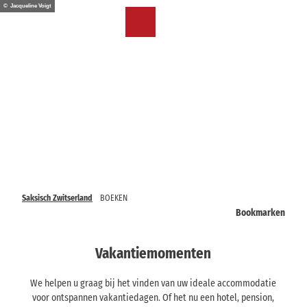
T
© Jacqueline Voigt
o
NL
Bookmark
Zoeken
Menu
c
lijst
o
n
t
e
n
t
Saksisch Zwitserland
BOEKEN
Bookmarken
Vakantiemomenten
We helpen u graag bij het vinden van uw ideale accommodatie
voor ontspannen vakantiedagen. Of het nu een hotel, pension,