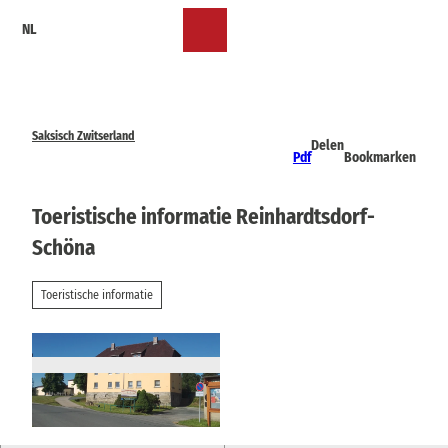
T
NL
o
Bookmark
Zoeken
Menu
c
lijst
o
n
t
e
Saksisch Zwitserland
Delen
n
Pdf
Bookmarken
t
Toeristische informatie Reinhardtsdorf-
Schöna
Toeristische informatie
© via
www.saechsische-schweiz.de
, Janett Lum
pe |
CC-BY-SA