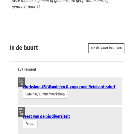
Deze inhoud is geheel of gedeeltelijk geoptimaliseerd of
gemaakt door AI.
In de buurt
Op de kaart bekijken
Evenement
CC-
BY-
SA
Workshop #5: Wandelen & yoga rond Reinhardtsdorf
Seminar/Cursus/Workshop
CC-
BY-
SA
Feest van de biodiversiteit
Feeszt