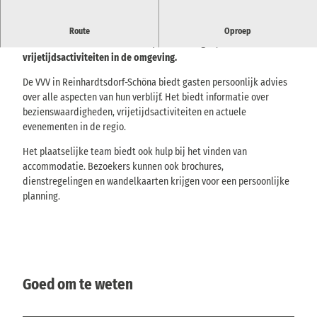
Contactpunt voor gasten in Reinhardtsdorf-Schöna voor
Route
Oproep
informatie over accommodatie, wandelmogelijkheden en
vrijetijdsactiviteiten in de omgeving.
De VVV in Reinhardtsdorf-Schöna biedt gasten persoonlijk advies
over alle aspecten van hun verblijf. Het biedt informatie over
bezienswaardigheden, vrijetijdsactiviteiten en actuele
evenementen in de regio.
Het plaatselijke team biedt ook hulp bij het vinden van
accommodatie. Bezoekers kunnen ook brochures,
dienstregelingen en wandelkaarten krijgen voor een persoonlijke
planning.
Goed om te weten