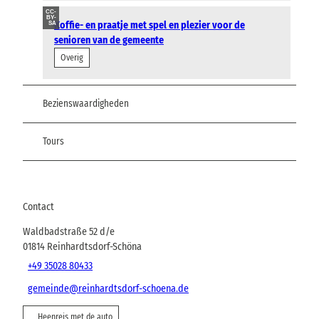
CC-
BY-
Koffie- en praatje met spel en plezier voor de
SA
senioren van de gemeente
Overig
Bezienswaardigheden
Tours
Contact
Waldbadstraße 52 d/e
01814
Reinhardtsdorf-Schöna
+49 35028 80433
gemeinde@reinhardtsdorf-schoena.de
Heenreis met de auto