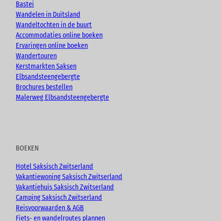
e
o
r
Bastei
k
a
Wandelen in Duitsland
m
Wandeltochten in de buurt
Accommodaties online boeken
Ervaringen online boeken
Wandertouren
Kerstmarkten Saksen
Elbsandsteengebergte
Brochures bestellen
Malerweg Elbsandsteengebergte
BOEKEN
Hotel Saksisch Zwitserland
Vakantiewoning Saksisch Zwitserland
Vakantiehuis Saksisch Zwitserland
Camping Saksisch Zwitserland
Reisvoorwaarden & AGB
Fiets- en wandelroutes plannen