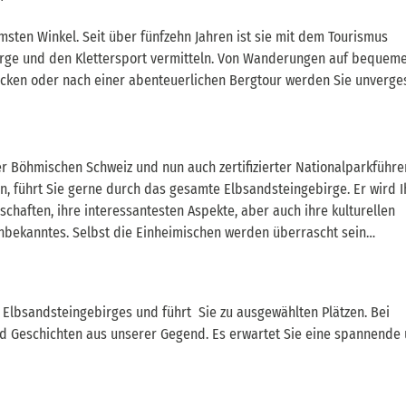
imsten Winkel. Seit über fünfzehn Jahren ist sie mit dem Tourismus
irge und den Klettersport vermitteln. Von Wanderungen auf bequem
en oder nach einer abenteuerlichen Bergtour werden Sie unverges
 der Böhmischen Schweiz und nun auch zertifizierter Nationalparkführe
, führt Sie gerne durch das gesamte Elbsandsteingebirge. Er wird 
chaften, ihre interessantesten Aspekte, aber auch ihre kulturellen
Unbekanntes. Selbst die Einheimischen werden überrascht sein…
Elbsandsteingebirges und führt Sie zu ausgewählten Plätzen. Bei
nd Geschichten aus unserer Gegend. Es erwartet Sie eine spannende