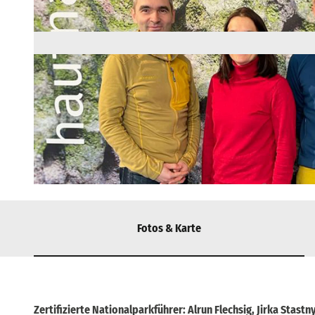
© via
www.saechsische-schweiz.de
, Julia Häntzschel |
CC-BY-SA
Fotos & Karte
Zertifizierte Nationalparkführer: Alrun Flechsig, Jirka Stastn