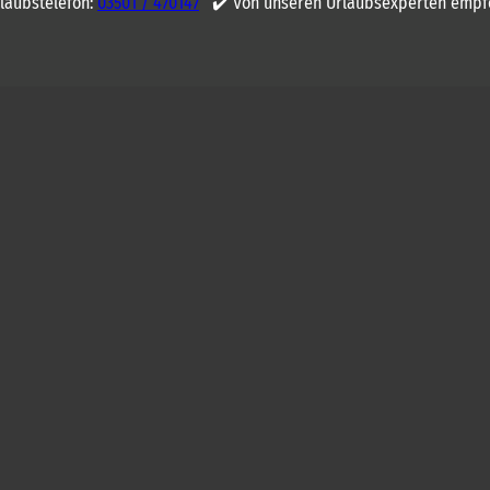
rlaubstelefon:
03501 / 470147
✔️ Von unseren Urlaubsexperten empf