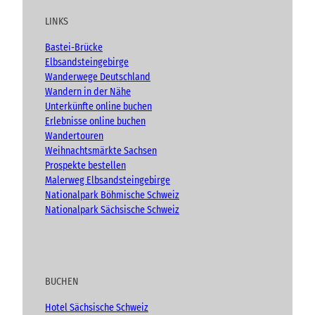
h
u
b
a
t
LINKS
b
o
g
e
e
o
r
n
Bastei-Brücke
(
k
a
Elbsandsteingebirge
A
m
Wanderwege Deutschland
d
Wandern in der Nähe
v
Unterkünfte online buchen
e
n
Erlebnisse online buchen
t
Wandertouren
)
Weihnachtsmärkte Sachsen
Prospekte bestellen
Malerweg Elbsandsteingebirge
Nationalpark Böhmische Schweiz
Nationalpark Sächsische Schweiz
BUCHEN
Hotel Sächsische Schweiz