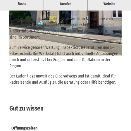
Fahrradladen am Elberadweg in Pirna – bei Elbbikes gibt es
Route
Anrufen
Website
Räder, Service und kompetente Beratung für Alltag und Tour.
Elbbikes in Pirna bietet eine gute Auswahl an Fahrrädern: vom
Mountainbike über City- und Trekkingräder bis zu E-Bikes und
Kinderrädern. Auch Zubehör, Ersatzteile und passendes Equipment
sind im Sortiment.
© via
www.saechsische-schweiz.de
, Peggy Nestler / TVSSW |
CC-BY
Zum Service gehören Wartung, Inspektion, Reparaturen und E-
Bike-Technik. Die Werkstatt führt auch individuelle Anpassungen
© via
www.saechsische-schweiz.de
, Peggy Nestler | TVSSW |
CC-BY
durch und unterstützt bei Fragen rund ums Radfahren in der
Region.
Der Laden liegt unweit des Elberadwegs und ist damit ideal für
Radreisende und Ausflügler, die Beratung oder Hilfe benötigen.
Gut zu wissen
Öffnungszeiten