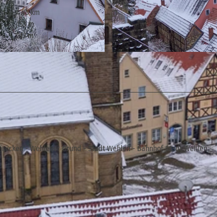
4,45 km
153 m
217 m
© Yvonne Brückner, Tourismusverband Sächsische Schw
einrücken - Wehlener Grund - Stadt Wehlen - Bahnhof Stadt Wehlen