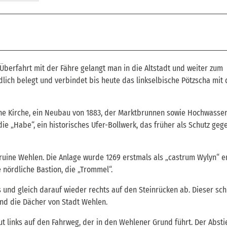
Überfahrt mit der Fähre gelangt man in die Altstadt und weiter zum
ndlich belegt und verbindet bis heute das linkselbische Pötzscha mit
che Kirche, ein Neubau von 1883, der Marktbrunnen sowie Hochwass
ie „Habe“, ein historisches Ufer-Bollwerk, das früher als Schutz geg
uine Wehlen. Die Anlage wurde 1269 erstmals als „castrum Wylyn“ e
nördliche Bastion, die „Trommel“.
 und gleich darauf wieder rechts auf den Steinrücken ab. Dieser sc
und die Dächer von Stadt Wehlen.
ut links auf den Fahrweg, der in den Wehlener Grund führt. Der Absti