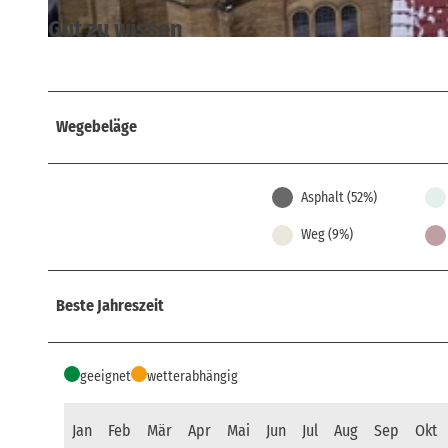
Gut zu wissen
© Yvonne Brückner, Tourismusverband Sächsische Schweiz
Wegebeläge
Asphalt (52%)
Weg (9%)
Beste Jahreszeit
geeignet
wetterabhängig
Jan
Feb
Mär
Apr
Mai
Jun
Jul
Aug
Sep
Okt