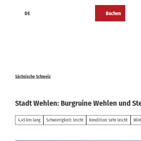
Z
u
DE
Buchen
Kalender
Merkzettel
Suche
Menü
m
I
n
h
a
l
t
Sächsische Schweiz
Stadt Wehlen: Burgruine Wehlen und St
4,45 km lang
Schwierigkeit: leicht
Kondition: sehr leicht
Win