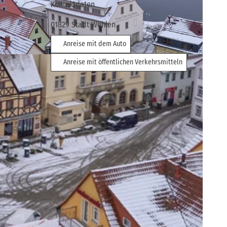
Kontaktdaten
01829
Stadt Wehlen
Anreise mit dem Auto
eiz
Anreise mit öffentlichen Verkehrsmitteln