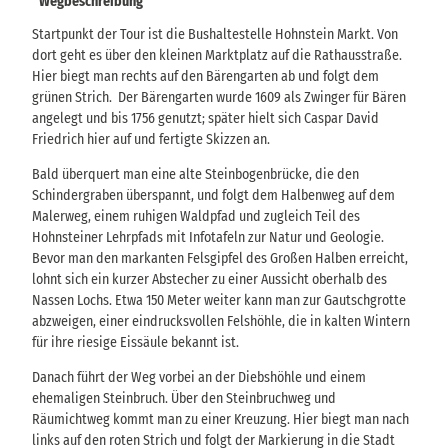
Wegbeschreibung
Startpunkt der Tour ist die Bushaltestelle Hohnstein Markt. Von
dort geht es über den kleinen Marktplatz auf die Rathausstraße.
Hier biegt man rechts auf den Bärengarten ab und folgt dem
grünen Strich. Der Bärengarten wurde 1609 als Zwinger für Bären
angelegt und bis 1756 genutzt; später hielt sich Caspar David
Friedrich hier auf und fertigte Skizzen an.
Bald überquert man eine alte Steinbogenbrücke, die den
Schindergraben überspannt, und folgt dem Halbenweg auf dem
Malerweg, einem ruhigen Waldpfad und zugleich Teil des
Hohnsteiner Lehrpfads mit Infotafeln zur Natur und Geologie.
Bevor man den markanten Felsgipfel des Großen Halben erreicht,
lohnt sich ein kurzer Abstecher zu einer Aussicht oberhalb des
Nassen Lochs. Etwa 150 Meter weiter kann man zur Gautschgrotte
abzweigen, einer eindrucksvollen Felshöhle, die in kalten Wintern
für ihre riesige Eissäule bekannt ist.
Danach führt der Weg vorbei an der Diebshöhle und einem
ehemaligen Steinbruch. Über den Steinbruchweg und
Räumichtweg kommt man zu einer Kreuzung. Hier biegt man nach
links auf den roten Strich und folgt der Markierung in die Stadt