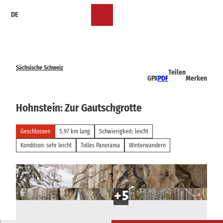
Z
DE
u
Merkzettel
Suche
Menü
m
I
n
h
a
Sächsische Schweiz
Teilen
l
GPX
PDF
Merken
t
Hohnstein: Zur Gautschgrotte
Geschlossen
5,97 km lang
Schwierigkeit: leicht
Kondition: sehr leicht
Tolles Panorama
Winterwandern