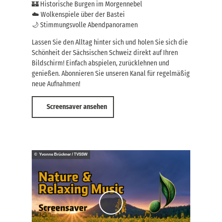
🏰 Historische Burgen im Morgennebel
☁️ Wolkenspiele über der Bastei
🌙 Stimmungsvolle Abendpanoramen
Lassen Sie den Alltag hinter sich und holen Sie sich die
Schönheit der Sächsischen Schweiz direkt auf Ihren
Bildschirm! Einfach abspielen, zurücklehnen und
genießen. Abonnieren Sie unseren Kanal für regelmäßig
neue Aufnahmen!
Screensaver ansehen
© Yvonne Brückner / TVSSW
V
i