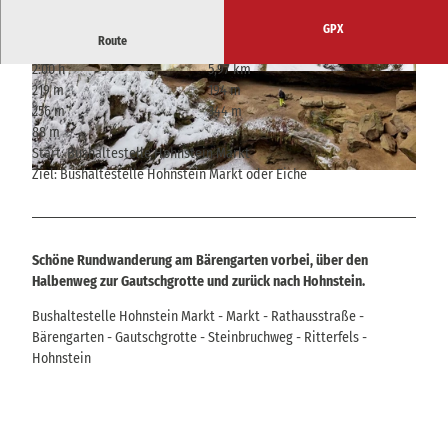
GPX
Route
2:00 h
5,97 km
© Nicole Hesse, Tourismusverband Sächsische
© Hans Fineart, Tourismusverband Sächsische
219 m
194 m
Schweiz
Schweiz
256 m
344 m
88 m
Start: Bushaltestelle Hohnstein Markt
Ziel: Bushaltestelle Hohnstein Markt oder Eiche
© Hans Fineart, Tourismusverband Sächsische Schweiz
Schöne Rundwanderung am Bärengarten vorbei, über den
Halbenweg zur Gautschgrotte und zurück nach Hohnstein.
Bushaltestelle Hohnstein Markt - Markt - Rathausstraße -
Bärengarten - Gautschgrotte - Steinbruchweg - Ritterfels -
Hohnstein